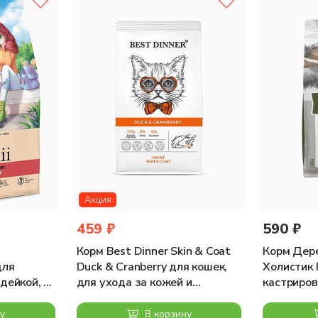
, а результат их безупречного качества, точного баланса и искл
обранным ингредиентам и продуманной формуле ваш питомец все
Акция
459 ₽
590 ₽
Корм Best Dinner Skin & Coat
Корм Дер
для
Duck & Cranberry для кошек,
Холистик
дейкой, 2
для ухода за кожей и
кастриров
шерстью, с уткой и клюквой,
стерилизо
400 г
400 г
у
В корзину