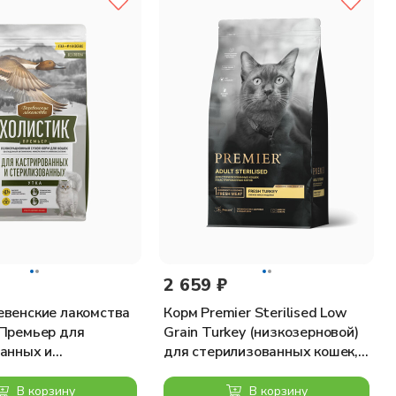
ючения любых сомнительных добавок, способных
гда будет получать все необходимые питательные вещества
2 659 ₽
евенские лакомства
Корм Premier Sterilised Low
 Премьер для
Grain Turkey (низкозерновой)
анных и
для стерилизованных кошек, с
ванных кошек, утка,
индейкой, 2 кг
В корзину
В корзину