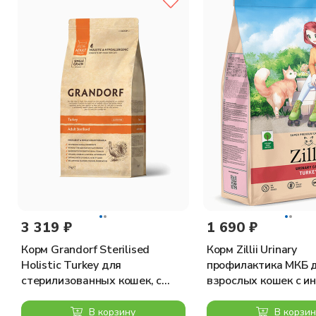
Вкусный и полезный корм - это не просто набор компонентов
спровоцировать непереносимость. Благодаря тщательно под
и получать удовольствие от каждого приема пищи.
3 319 ₽
1 690 ₽
Корм Grandorf Sterilised
Корм Zillii Urinary
Holistic Turkey для
профилактика МКБ 
стерилизованных кошек, с
взрослых кошек с ин
индейкой, 2 кг
кг
В корзину
В корзин