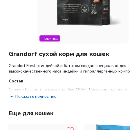
Новинка
Grandorf сухой корм для кошек
Grandorf Fresh с индейкой и бататом создан специально для
высококачественного мяса индейки и гипоаллергенных комп
Состав:
Свежее бескостное мясо индейки (26%), Дегидрированное мяс
FOS и инулин), Льняное семя, Минералы, Пивные дрожжи (при
Показать полностью
Глюкозамина гидрохлорид (100 мг/кг), Хондроитина сульфат (1
Норма кормления:
Еще для кошек
От 20г в день, зависит от активности, размера и условий ж
свежей воде.