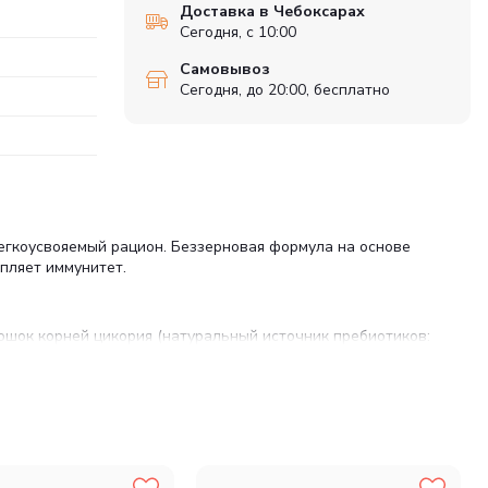
Доставка в Чебоксарах
Сегодня, с 10:00
Самовывоз
Сегодня, до 20:00, бесплатно
легкоусвояемый рацион. Беззерновая формула на основе
пляет иммунитет.
рошок корней цикория (натуральный источник пребиотиков:
оки, Морковь, Клюква, Черника, Брокколи, Шпинат, Помидоры,
о кормлений и обеспечить питомцу постоянный доступ к