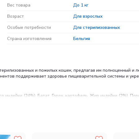
Вес товара
До 1 кг
Возраст
Для взрослых
Особые потребности
Для стерилизованных
Страна изготовления
Бельгия
 стерилизованных и пожилых кошек, предлагая им полноценный и 
онентов поддерживает здоровье пищеварительной системы и укре
о индейки (24%), Батат, Горох, картофель, Жир индейки (2%), По
родный источник MOS и бета-глюканов), Масло лосося (0,5%), Ябл
00 мг/кг), юкка Шидигера, Грейпфрут, Розмарин, Куркума.
изни животного. Необходимо разделить дневную норму на нескольк