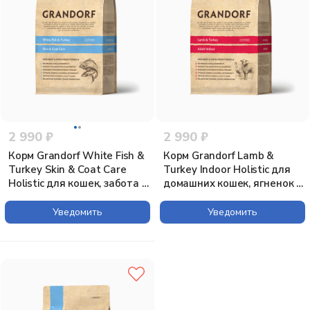
2 990 ₽
2 990 ₽
Корм Grandorf White Fish &
Корм Grandorf Lamb &
Turkey Skin & Coat Care
Turkey Indoor Holistic для
Holistic для кошек, забота о
домашних кошек, ягненок с
коже и шерсти, белая рыба
индейкой, 2 кг
с индейкой, 2 кг
Уведомить
Уведомить