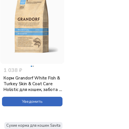
1 038 ₽
Корм Grandorf White Fish &
Turkey Skin & Coat Care
Holistic для кошек, забота о
коже и шерсти, белая рыба
с индейкой, 400 г
Уведомить
Сухие корма для кошек Savita