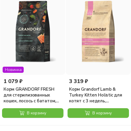
Новинка
1 079 ₽
3 319 ₽
Корм GRANDORF FRESH
Корм Grandorf Lamb &
для стерилизованных
Turkey Kitten Holistic для
кошек, лосось с бататом,
котят с 3 недель,
400 гр
беременных и кормящих
кошек, ягненок с индейкой,
В корзину
В корзину
2 кг