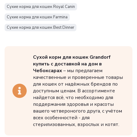
Сухие корма для кошек Royal Canin
Сухие корма для кошек Farmina
Сухие корма для кошек Best Dinner
Сухие корма для кошек Zillii
Сухие корма для кошек AlphaPet
Сухой корм для кошек Grandorf
Сухие корма для кошек Premier
купить с доставкой на дом в
Сухие корма для кошек SIRIUS
Сухие корма для кошек Brit
Чебоксарах
– мы предлагаем
качественные и проверенные товары
Сухие корма для кошек Деревенские лакомства
для кошек от надёжных брендов по
Сухие корма для кошек ProBalance
доступным ценам. В ассортименте
найдется всё, что необходимо для
Сухие корма для кошек Grandorf
поддержания здоровья и красоты
вашего четвероногого друга, с учётом
Сухие корма для кошек Pro Plan
всех особенностей - для
стерилизованных, взрослых и котят.