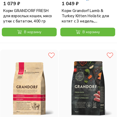
1 079 ₽
1 049 ₽
Корм GRANDORF FRESH
Корм Grandorf Lamb &
для взрослых кошек, мясо
Turkey Kitten Holistic для
утки с бататом, 400 гр
котят с 3 недель,
беременных и кормящих
кошек, ягненок с индейкой,
В корзину
В корзину
400 г