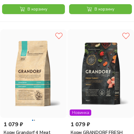
стерилизованных кошек, с
бататом, 400 гр
пробиотиками, 4 вида мяса,
В корзину
В корзину
400 г
Новинка
1 079 ₽
1 079 ₽
Корм Grandorf 4 Meat
Корм GRANDORF FRESH