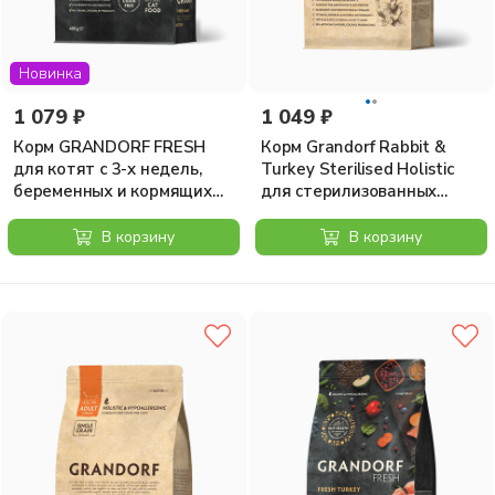
Новинка
1 079 ₽
1 049 ₽
Корм GRANDORF FRESH
Корм Grandorf Rabbit &
для котят с 3-х недель,
Turkey Sterilised Holistic
беременных и кормящих
для стерилизованных
кошек, ягненок с бататом
кошек, кролик с индейкой,
400 гр
400 г
В корзину
В корзину