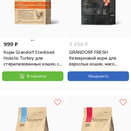
999 ₽
3 490 ₽
Корм Grandorf Sterilised
GRANDORF FRESH
Holistic Turkey для
беззерновой корм для
стерилизованных кошек, с
взрослых кошек, мясо
индейкой, 400 г
индейки с бататом, 2 кг
В корзину
Уведомить