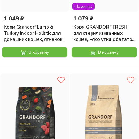
Новинка
1 049 ₽
1 079 ₽
Корм Grandorf Lamb &
Корм GRANDORF FRESH
Turkey Indoor Holistic для
для стерилизованных
домашних кошек, ягненок с
кошек, мясо утки с бататом,
индейкой, 400 г
400 гр
В корзину
В корзину