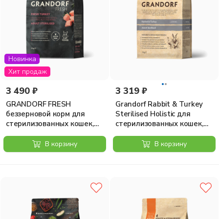
Новинка
Хит продаж
3 490 ₽
3 319 ₽
GRANDORF FRESH
Grandorf Rabbit & Turkey
беззерновой корм для
Sterilised Holistic для
стерилизованных кошек,
стерилизованных кошек,
мясо индейки с бататом, 2
кролик с индейкой, 2 кг
кг
В корзину
В корзину