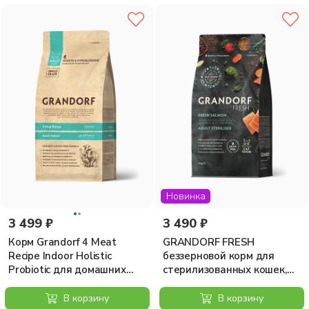
Новинка
3 499 ₽
3 490 ₽
Корм Grandorf 4 Meat
GRANDORF FRESH
Recipe Indoor Holistic
беззерновой корм для
Probiotic для домашних
стерилизованных кошек,
кошек, с пробиотиками, 4
свежее филе лосося с
вида мяса, 2 кг
бататом, 2 кг
В корзину
В корзину