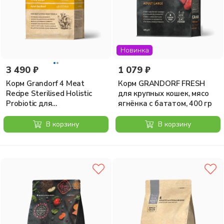
Новинка
3 490 ₽
1 079 ₽
Корм Grandorf 4 Meat
Корм GRANDORF FRESH
Recipe Sterilised Holistic
для крупных кошек, мясо
Probiotic для
ягнёнка с бататом, 400 гр
стерилизованных кошек, с
пробиотиками, 4 вида мяса,
В корзину
В корзину
2 кг