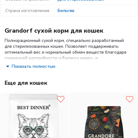
Страна изготовления
Бельгия
Grandorf сухой корм для кошек
Полнорационный сухой корм, специально разработанный
для стерилизованных кошек. Позволяет поддерживать
оптимальный вес и нормальный обмен веществ благодаря
сниженной калорийности и балансу макро- и
микроэлементов.
Показать полностью
Особенности продукта:
Еще для кошек
свежее мясо без костей
- используется отборное
мясо высшего сорта без костей и субпродуктов,
обеспечивающее питомцу легкоусвояемый и
высокопитательный источник белка;
без зерна и глютена
- исключение злаков и
глютена делает корм максимально щадящим для
чувствительного пищеварения и подходит при
пищевых аллергиях;
живые пробиотики
- корм содержит 1 млрд
жизнеспособных микроорганизмов на 1 кг корма,