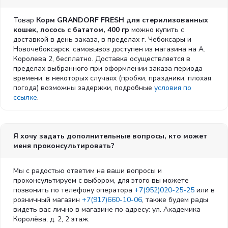
цикория (натуральный источник пребиотиков: FOS и
инулин), Льняное семя, Жир индейки (1%), Минералы,
Товар
Корм GRANDORF FRESH для стерилизованных
Пивные дрожжи (природный источник MOS и бета-
кошек, лосось с бататом, 400 гр
можно купить с
глюканов), Масло лосося (0,5%), Яблоки, Морковь, Клюква,
доставкой в день заказа, в пределах г. Чебоксары и
Черника, Брокколи, Шпинат, Помидоры, Глюкозамина
Новочебоксарск, самовывоз доступен из магазина на А.
гидрохлорид (100 мг/кг), Хондроитина сульфат (100 мг/кг),
Королева 2, бесплатно. Доставка осуществляется в
юкка Шидигера, Грейпфрут, Розмарин, Куркума.
пределах выбранного при оформлении заказа периода
Норма кормления:
времени, в некоторых случаях (пробки, праздники, плохая
погода) возможны задержки, подробные
условия по
Суточная норма от 20 г в зависимости от массы тела,
ссылке
.
активности и условий содержания питомца. Рекомендуется
разделить дневную норму на 2-3 приема и обеспечить
свободный доступ к свежей воде.
Я хочу задать дополнительные вопросы, кто может
меня проконсультировать?
Мы с радостью ответим на ваши вопросы и
проконсультируем с выбором, для этого вы можете
позвонить по телефону оператора
+7(952)020-25-25
или в
розничный магазин
+7(917)660-10-06
, также будем рады
видеть вас лично в магазине по адресу: ул. Академика
Королёва, д. 2, 2 этаж.