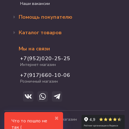
Наши вакансии
Помощь покупателю
Оформление заказа
Каталог товаров
Доставка и оплата
Возврат и обмен
Бренды
Программа лояльности
Мы на связи
Акции
Адрес магазина
Для кошек
+7(952)020-25-25
График работы
Для собак
Интернет-магазин
Полезные статьи
Для птиц
+7(917)660-10-06
Для грызунов
Розничный магазин
Для рыб и рептилий
✖
© 2017-2026 zooshop21.ru - магазин
Что то пошло не
зоотоваров в Чебоксарах
так (