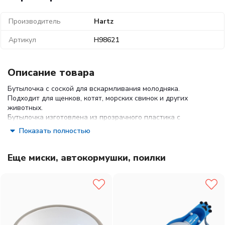
Производитель
Hartz
Артикул
Н98621
Описание товара
Бутылочка с соской для вскармливания молодняка.
Подходит для щенков, котят, морских свинок и других
животных.
Бутылочка изготовлена из прозрачного пластика с
нанесенными делениями для более точного измерения
Показать полностью
жидкостей.
Соска изготовлена из специальной пищевой резины
(латекс с наполнителем) и имеет соответствующую
Еще миски, автокормушки, поилки
удобную форму.
Соску и бутылочку кипятить после каждого кормления.
Материал:
латекс, пластик