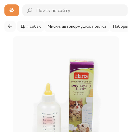
Для собак
Миски, автокормушки, поилки
Наборы д