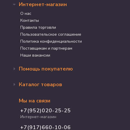
Интернет-магазин
О нас
Контакты
Правила торговли
Пользовательское соглашение
Политика конфиденциальности
Поставщикам и партнерам
Наши вакансии
Помощь покупателю
Оформление заказа
Каталог товаров
Доставка и оплата
Возврат и обмен
Бренды
Программа лояльности
Мы на связи
Акции
Адрес магазина
Для кошек
+7(952)020-25-25
График работы
Для собак
Интернет-магазин
Полезные статьи
Для птиц
+7(917)660-10-06
Для грызунов