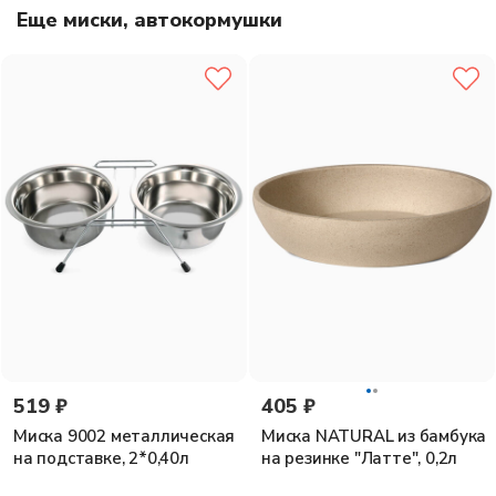
Размер: 22 ширина дна, высота 4,5 см, 17 см ширина
Еще миски, автокормушки
рабочей поверхноси.
Цвет в ассортименте. Материал:
безопасный пищевой пластик
519 ₽
405 ₽
Миска 9002 металлическая
Миска NATURAL из бамбука
на подставке, 2*0,40л
на резинке "Латте", 0,2л