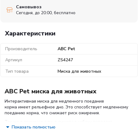
Самовывоз
Сегодня, до 20:00, бесплатно
Характеристики
Производитель
ABC Pet
Артикул
ZS4247
Тип товара
Миска для животных
ABC Pet миска для животных
Интерактивная миска для медленного поедания
корма
имеет рельефное дно. Это способствует медленному
поеданию корма, что снижает риск ожирения.
Так же в процессе еды, в пищевод собаки попадает
Показать полностью
меньше воздуха, что способствует лучшему усвоению
пищи. Снизу имеет противоскользящие накладки.