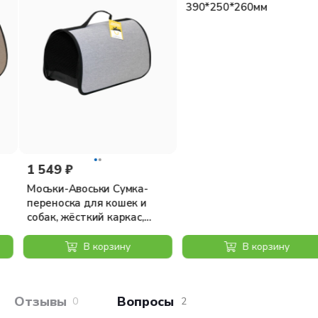
1 549 ₽
1 350 ₽
Моськи-Авоськи Сумка-
Сумка-переноска для
переноска для кошек и
животных №11,
собак, жёсткий каркас,
390*250*260мм
раскладная, 45х26х26,5 см,
серая
В корзину
В корзину
Отзывы покупателей
Вопросы и отв
0
2