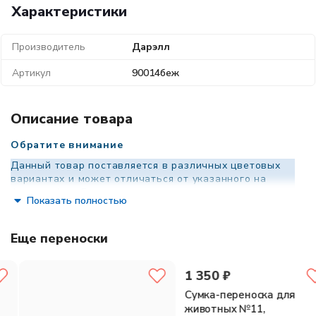
Характеристики
Производитель
Дарэлл
Артикул
90014беж
Описание товара
Обратите внимание
Данный товар поставляется в различных цветовых
вариантах и может отличаться от указанного на
фотографии. Если вам очень важен цвет изделия,
Показать полностью
уточните у менеджера доступные на данный момент
варианты расцветок.
Еще переноски
Современная раскладная жёсткая каркасная сумка с тремя
сетчатыми окнами. Выполнена из коричневой рогожки. Сумка
имеет крепления для наплечного ремня и вынимаемое жёсткое
дно.