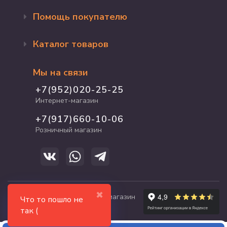
Помощь покупателю
Оформление заказа
Каталог товаров
Доставка и оплата
Возврат и обмен
Бренды
Программа лояльности
Мы на связи
Акции
Адрес магазина
Для кошек
+7(952)020-25-25
График работы
Для собак
Интернет-магазин
Полезные статьи
Для птиц
+7(917)660-10-06
Для грызунов
Розничный магазин
Для рыб и рептилий
✖
© 2017-2026 zooshop21.ru - магазин
Что то пошло не
зоотоваров в Чебоксарах
так (