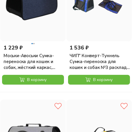
1 229 ₽
1 536 ₽
Моськи-Авоськи Сумка-
ЧИП" Конверт-Туннель
переноска для кошек и
Сумка-переноска для
собак, жёсткий каркас,
кошек и собак №3 расклад.
раскладная, 39,5х23,5х24
с карманом и ремнем
см, цвет синий
47*28*32см"
В корзину
В корзину