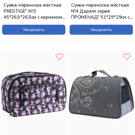
Сумка-переноска жёсткая
Сумка-переноска жёсткая
PRESTIGE" №3
№4 Дарэлл серия
45*26,5*26,5см с карманом
ПРОМЕНАД" 51*29*29см с
(нейлон Жаккард, пластик)
карманом (рогожка,
пластик) коричневая
Уведомить
Уведомить