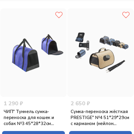
1 290 ₽
2 650 ₽
ЧИП" Туннель сумка-
Сумка-переноска жёсткая
переноска для кошек и
PRESTIGE" №4 51*29*29см
собак №3 45*28*32см
с карманом (нейлон
(нейлон)"
Жаккард, пластик)