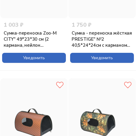
1 003 ₽
1 750 ₽
Сумка-переноска Zoo-M
Сумка - переноска жёсткая
CITY" 49*23*30 см (2
PRESTIGE" №2
кармана, нейлон
40,5*24*24см с карманом
"Кордюра", поролон)
(нейлон Жаккард, пластик)
Пекинес, Той"
Уведомить
Уведомить