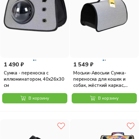
1 490 ₽
1 549 ₽
Сумка - переноска с
Моськи-Авоськи Сумка-
иллюминатором, 40х26х30
переноска для кошек и
см
собак, жёсткий каркас,
раскладная, 45х26х26,5 см,
серая
В корзину
В корзину