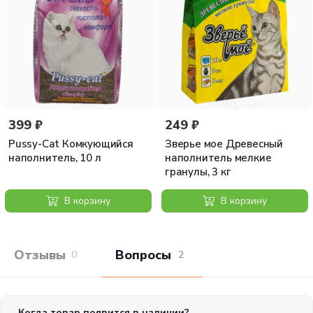
сертификацию.
Одно решение для разных питомцев
Подходит для использования в клетках грызунов и
других некрупных домашних млекопитающих. *
Из расчета среднего объема выделяемой мочи у
кошки 100 мл. в день, при этом на одно посещение
лотка приходится 20 мл. Древесные гранулы из
свежего опила деревьев хвойных пород.
НЕТ синтетических закрепителей (гранулы
399 ₽
249 ₽
прессуются только за счет высокого давления).
НЕТ химического обеззараживания (проходят
Pussy-Cat Комкующийся
Зверье мое Древесный
термическую обработку под высокой t°).
наполнитель, 10 л
наполнитель мелкие
гранулы, 3 кг
В корзину
В корзину
Отзывы покупателей
Вопросы и отв
0
2
Когда товар появится в наличии?