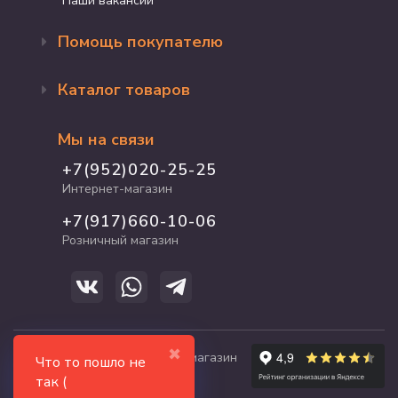
Наши вакансии
Помощь покупателю
Оформление заказа
Каталог товаров
Доставка и оплата
Возврат и обмен
Бренды
Программа лояльности
Мы на связи
Акции
Адрес магазина
Для кошек
+7(952)020-25-25
График работы
Для собак
Интернет-магазин
Полезные статьи
Для птиц
+7(917)660-10-06
Для грызунов
Розничный магазин
Для рыб и рептилий
✖
© 2017-2026 zooshop21.ru - магазин
Что то пошло не
зоотоваров в Чебоксарах
так (