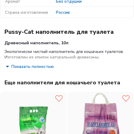
Аромат
Без отдушки
Страна изготовления
Россия
Pussy-Cat наполнитель для туалета
Древесный наполнитель, 10л
Экологически чистый наполнитель для кошачьих туалетов.
Изготовлен из опилок натуральной древесины,
спрессованных по специальной технологии.
Показать полностью
Применяется как наполнитель для кошачьих
туалетов и туалетов других домашних животных.
Еще наполнители для кошачьего туалета
Приятный запах свежеспиленной древесины
освежает воздух вокруг туалета.
Дезинфицирующие свойства хвойных пород
способствуют устранению болезнетворных микробов
в выделениях кошек и других домашних питомцев.