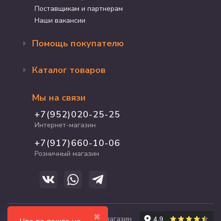
Поставщикам и партнерам
Наши вакансии
Помощь покупателю
Оформление заказа
Каталог товаров
Доставка и оплата
Возврат и обмен
Бренды
Программа лояльности
Мы на связи
Акции
Адрес магазина
Для кошек
+7(952)020-25-25
График работы
Для собак
Интернет-магазин
Полезные статьи
Для птиц
+7(917)660-10-06
Для грызунов
Розничный магазин
Для рыб и рептилий
✖
© 2017-2026 zooshop21.ru - магазин