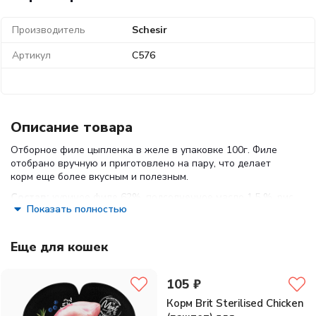
Производитель
Schesir
Артикул
С576
Описание товара
Отборное филе цыпленка в желе в упаковке 100г. Филе
отобрано вручную и приготовлено на пару, что делает
корм еще более вкусным и полезным.
Состав:
куриное филе 62%, подсолнечное масло 1,5 %, рис
Показать полностью
1%, минеральные вещества.
Питательные добавки (на кг): вит. A 1700 МЕ, вит. D3 120
МЕ, вит. E 180 мг, таурин 200 мг, гептагидрат сульфата
Еще для кошек
цинка 125 мг, моногидрат сульфата железа 37 мг,
моногидрат сульфата марганца 12 мг, иодид калия 12 мг,
105 ₽
пентагидрат сульфата меди 3 мг.
Корм Brit Sterilised Chicken
Питательная ценность: белок 12,5%, масла и жиры 2%,