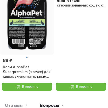
(паштет) для
клетчатка 0,1%, минеральные вещества 1%, влажность
стерилизованных кошек, с
84%, 85,2 ккал / 100г.
курицей, 100 г
88 ₽
Корм AlphaPet
Superpremium (в соусе) для
кошек с чувствительным
пищеварением, с кроликом
и черникой, 80 г
В корзину
В корзину
Отзывы покупателей
Вопросы и отв
0
2