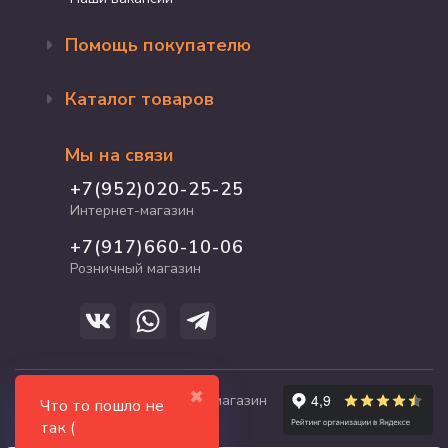
Помощь покупателю
Оформление заказа
Каталог товаров
Доставка и оплата
Возврат и обмен
Бренды
Программа лояльности
Мы на связи
Акции
Адрес магазина
Для кошек
+7(952)020-25-25
График работы
Для собак
Интернет-магазин
Полезные статьи
Для птиц
+7(917)660-10-06
Для грызунов
Розничный магазин
Для рыб и рептилий
✖
© 2017-2026 zooshop21.ru - магазин
Что то пошло не
зоотоваров в Чебоксарах
так (