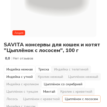
Акция
SAVITA консервы для кошек и котят
"Цыплёнок с лососем", 100 г
|
0,0
Нет отзывов
Индейка нежная
Треска
Индейка с телятиной
Индейка с уткой
Кролик нежный
Цыплёнок нежный
Индейка с кроликом
Цыплёнок со скумбрией
Цыплёнок с тунцом
Минтай
Кролик с креветкой
Лосось
Цыплёнок с креветкой
Цыплёнок с лососем
Индейка с тунцом