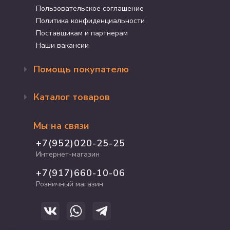
Пользовательское соглашение
Политика конфиденциальности
Поставщикам и партнерам
Наши вакансии
Помощь покупателю
Оформление заказа
Каталог товаров
Доставка и оплата
Возврат и обмен
Бренды
Программа лояльности
Мы на связи
Акции
Адрес магазина
Для кошек
+7(952)020-25-25
График работы
Для собак
Интернет-магазин
Полезные статьи
Для птиц
+7(917)660-10-06
Для грызунов
Розничный магазин
Для рыб и рептилий