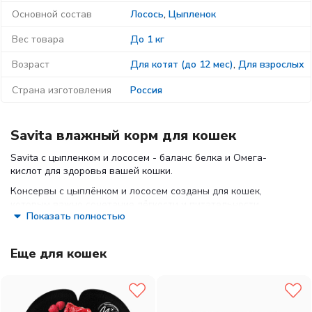
Основной состав
Лосось
,
Цыпленок
Вес товара
До 1 кг
Возраст
Для котят (до 12 мес)
,
Для взрослых
Страна изготовления
Россия
Savita влажный корм для кошек
Savita с цыпленком и лососем - баланс белка и Омега-
кислот для здоровья вашей кошки.
Консервы с цыплёнком и лососем созданы для кошек,
которым важно сочетание лёгкости и питательности.
Показать полностью
Диетическое мясо цыпленка дополняет богатый Омега-3
лосось, обеспечивая организм животного белком,
полезными жирами и витаминами для энергии, здоровья
Еще для кошек
шерсти и поддержания иммунитета.
Состав:
Куриное филе 75%, лосось 15%, ягоды годжи, вода,