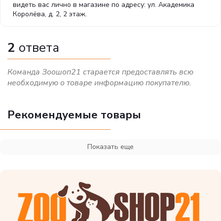
кг
кг
кг
видеть вас лично в магазине по адресу: ул. Академика
Королёва, д. 2, 2 этаж.
Недостаточный
52
64
75
вес
г
г
г
2
ответа
Нормальный
43
53
62
вес
г
г
г
Команда Зоошоп21 старается предоставлять всю
необходимую о товаре информацию покупателю.
Избыточный
43
50
вес
г
г
Рекомендуемые товары
* Ориентируйтесь на суточный рацион, указанный на упаковке
продукта
Показать еще