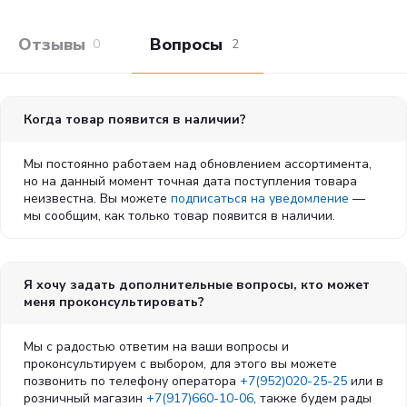
Питательные добавки: Витамин A: 17000 ME, Витамин D3:
900 ME, Железо: 34 мг, Йод: 3,4 мг, Марганец: 44 мг, Цинк:
Отзывы покупателей
Вопросы и отв
0
2
131 мг, Ceлeн: 0,05 мг – Технологические добавки:
Клиноптилолит осадочного происхождения: 5 г –
Консерванты – Антиокислители.
Когда товар появится в наличии?
СОДЕРЖАНИЕ ПИТАТЕЛЬНЫХ ВЕЩЕСТВ
Мы постоянно работаем над обновлением ассортимента,
Белки: 41 % - Жиры: 15 % - Минеральные вещества: 8,7 % -
но на данный момент точная дата поступления товара
Клетчатка общая: 3,1 % - Безазотистые экстрактивные
неизвестна. Вы можете
подписаться на уведомление
—
вещества: 26,7 %
мы сообщим, как только товар появится в наличии.
РЕКОМЕНДУЕМАЯ СУТОЧНАЯ НОРМА
Я хочу задать дополнительные вопросы, кто может
Проследите, чтобы у вашей кошки всегда была свежая
меня проконсультировать?
вода!
Суточная норма корма указана в граммах.
Мы с радостью ответим на ваши вопросы и
проконсультируем с выбором, для этого вы можете
позвонить по телефону оператора
+7(952)020-25-25
или в
3
4
5
Вес кошки
розничный магазин
+7(917)660-10-06
, также будем рады