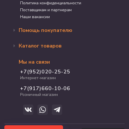
Политика конфиденциальности
Поставщикам и партнерам
Наши вакансии
Помощь покупателю
Оформление заказа
Каталог товаров
Доставка и оплата
Возврат и обмен
Бренды
Программа лояльности
Мы на связи
Акции
Адрес магазина
Для кошек
+7(952)020-25-25
График работы
Для собак
Интернет-магазин
Полезные статьи
Для птиц
+7(917)660-10-06
Для грызунов
Розничный магазин
Для рыб и рептилий