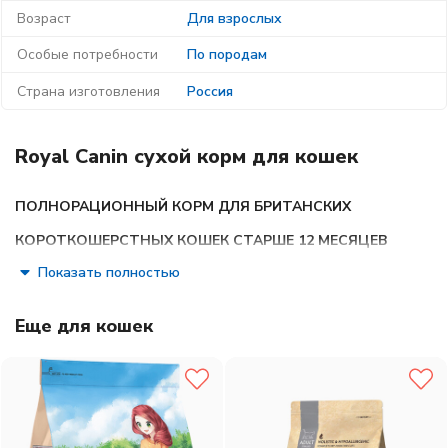
Возраст
Для взрослых
Особые потребности
По породам
Страна изготовления
Россия
Royal Canin сухой корм для кошек
ПОЛНОРАЦИОННЫЙ КОРМ ДЛЯ БРИТАНСКИХ
КОРОТКОШЕРСТНЫХ КОШЕК СТАРШЕ 12 МЕСЯЦЕВ
Показать полностью
Британская короткошерстная кошка родом из
Великобритании, что явствует из названия породы.
Еще для кошек
Медленное разгрызание и поглощение корма: забота о
гигиене ротовой полости
. Чтобы кошка по возможности не
проглатывала корм, не разгрызая, ей необходимы крокеты
особой формы и размера — тогда их поедание будет более