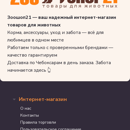
Низкая
34-
15-
49-
Зоошоп21 — ваш надежный интернет-магазин
активность
41
23
55
товаров для животных
Корма, аксессуары, уход и забота — всё для
Нормальная
42-
24-
61-
любимцев в одном месте
активность
52
33
69
Работаем только с проверенными брендами —
качество гарантируем
* Ориентируйтесь на суточный рацион, указанный на упаковке
Доставка по Чебоксарам в день заказа. Забота
продукта
начинается здесь 👆
Интернет-магазин
О нас
Контакты
Правила торговли
Пользовательское соглашение