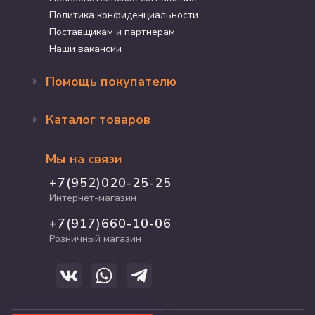
Политика конфиденциальности
Поставщикам и партнерам
Наши вакансии
Помощь покупателю
Оформление заказа
Каталог товаров
Доставка и оплата
Возврат и обмен
Бренды
Программа лояльности
Мы на связи
Акции
Адрес магазина
Для кошек
+7(952)020-25-25
График работы
Для собак
Интернет-магазин
Полезные статьи
Для птиц
+7(917)660-10-06
Для грызунов
Розничный магазин
Для рыб и рептилий