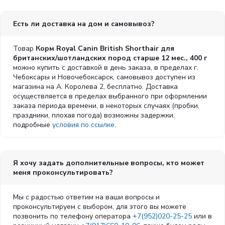
мука из зерновых культур, рыбий жир, соевое масло,
минеральные вещества, дрожжи и побочные продукты
Есть ли доставка на дом и самовывоз?
брожения, фруктоолигосахариды, гидролизат дрожжей
(источник мaннановых олигосахаридов), масло огуречника
Товар
Корм Royal Canin British Shorthair для
аптечного, экстракт бархатцев прямостоячих (источник
британских/шотландских пород старше 12 мес., 400 г
лютеина), гидролизат из панциря ракообразных (источник
можно купить с доставкой в день заказа, в пределах г.
глюкозамина), гидролизат из хряща (источник
Чебоксары и Новочебоксарск, самовывоз доступен из
хондроитина).
магазина на А. Королева 2, бесплатно. Доставка
осуществляется в пределах выбранного при оформлении
заказа периода времени, в некоторых случаях (пробки,
*L.I.P.: белки, отобранные по принципу максимальной
праздники, плохая погода) возможны задержки,
усвояемости.
подробные
условия по ссылке
.
ДОБАВКИ (В 1 КГ)
Витамин A: 31000 МЕ, витамин D3: 800 МЕ, E1 (железо): 40
Я хочу задать дополнительные вопросы, кто может
мг, E2 (йод): 4 мг, E4 (медь): 12 мг, E5 (марганец): 51 мг, E6
меня проконсультировать?
(цинк): 154 мг, E8 (селен): 0,08 мг, L-карнитин: 200 мг,
таурин: 3 г – технологические добавки: клиноптилолит
Мы с радостью ответим на ваши вопросы и
осадочного происхождения: 10 г – консерванты –
проконсультируем с выбором, для этого вы можете
антиоксиданты.
позвонить по телефону оператора
+7(952)020-25-25
или в