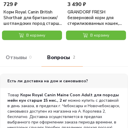
суставов.
729 ₽
3 490 ₽
Корм Royal Canin British
GRANDORF FRESH
Крупное сердце — угроза здоровью.
Несмотря на
Shorthair для британских/
беззерновой корм для
атлетическую внешность, мейн-кун подвержен
шотландских пород старше
стерилизованных кошек,
определенным рискам, в частности гипертрофической
12 мес., 400 г
мясо утки с бататом, 2 кг
В корзину
В корзину
кардиомиопатии.
Забота о красоте шерсти
. Шерсть мейн-куна — предмет
Отзывы покупателей
Вопросы и отв
особой заботы. Регулярное расчесывание и специально
0
2
адаптированные корма играют важную роль в
поддержании здоровья и красоты шерсти.
Есть ли доставка на дом и самовывоз?
ЗДОРОВЬЕ КОЖИ И ШЕРСТИ
Товар
Корм Royal Canin Maine Coon Adult для породы
Серосодержащие аминокислоты,
мейн кун старше 15 мес., 2 кг
можно купить с доставкой
в день заказа, в пределах г. Чебоксары и Новочебоксарск,
витамины, жирные кислоты Омега 3 и
самовывоз доступен из магазина на А. Королева 2,
Омега 6 обеспечивают здоровье кожи и
бесплатно. Доставка осуществляется в пределах
шерсти
выбранного при оформлении заказа периода времени, в
некоторых случаях (пробки, праздники, плохая погода)