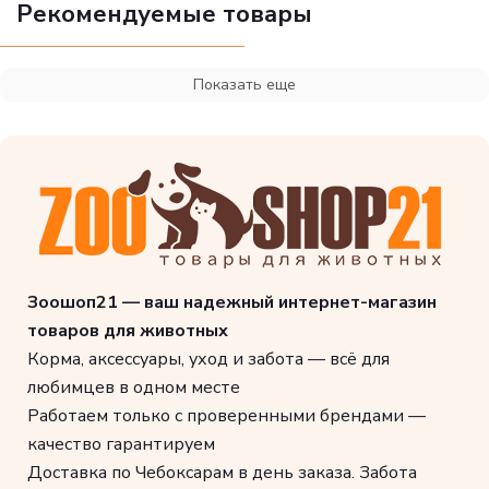
Рекомендуемые товары
Продукт поддерживает здоровье костей и
суставов мэйн-куна. Обогащено жирными
кислотами Омега 3
Показать еще
ИНГРЕДИЕНТЫ
Дегидратированные белки животного происхождения
(птица), рис, изолят растительных белков*, животные жиры,
мука из зерновых культур, растительная клетчатка,
гидролизат белков животного происхождения
(вкусоароматические добавки), минеральные вещества,
рыбий жир, соевое масло, оболочка и семена подорожника,
Зоошоп21 — ваш надежный интернет-магазин
дрожжи и побочные продукты брожения,
товаров для животных
фруктоолигосахариды, гидролизат дрожжей (источник
Корма, аксессуары, уход и забота — всё для
мaннановых олигосахаридов), масло огуречника аптечного,
любимцев в одном месте
экстракт зеленого чая (источник полифенолов), гидролизат
Работаем только с проверенными брендами —
из панциря ракообразных (источник глюкозамина),
качество гарантируем
экстракт бархатцев прямостоячих (источник лютеина),
гидролизат из хряща (источник хондроитина).
Доставка по Чебоксарам в день заказа. Забота