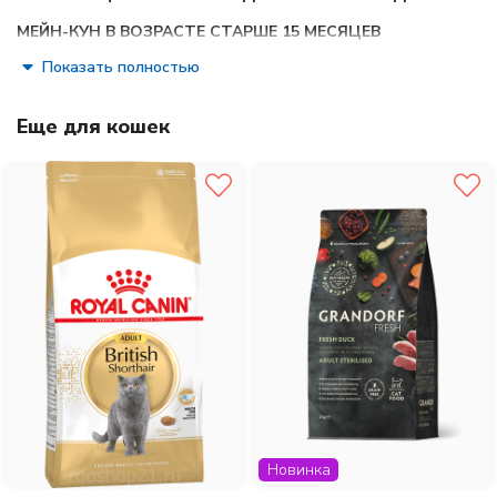
МЕЙН-КУН В ВОЗРАСТЕ СТАРШЕ 15 МЕСЯЦЕВ
Показать полностью
Полнорационный сухой корм подходит также кошкам пород
Сибирская и Норвежская лесная.
Еще для кошек
Мейн-кун — вероятно, одна из самых древних пород кошек
в Северной Америке. Первое упоминание о предках
сегодняшних мейн-кунов было зафиксировано в штате
Мейн в 1850-е годы. Несмотря на свой «дикий» вид,
представители этой породы отличаются мягким
характером.
Природные мощь и величие.
Величественные мейн-куны —
одни из самых крупных кошек, внешний вид которых
свидетельствует о необычайной силе и выносливости.
Этим кошкам-великанам с массивными костями требуется
особый уход, цель которого — обеспечить здоровье
Новинка