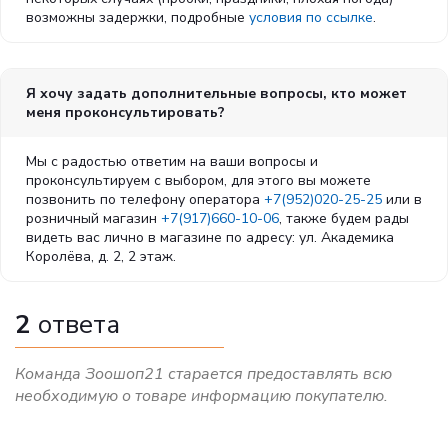
возможны задержки, подробные
условия по ссылке
.
ЗДОРОВЬЕ СЕРДЦА
Таурин, ЕРА и DHA поддерживают
Я хочу задать дополнительные вопросы, кто может
функцию сердца
меня проконсультировать?
Мы с радостью ответим на ваши вопросы и
проконсультируем с выбором, для этого вы можете
СПЕЦИАЛЬНО ДЛЯ КРУПНЫХ
позвонить по телефону оператора
+7(952)020-25-25
или в
ЧЕЛЮСТЕЙ
розничный магазин
+7(917)660-10-06
, также будем рады
Крупные крокеты кубической формы
видеть вас лично в магазине по адресу: ул. Академика
Королёва, д. 2, 2 этаж.
адаптированы для больших квадратных
челюстей мэйн-кунов. Такая форма
побуждает кошек тщательно разгрызать
2
ответа
корм, тем самым поддерживая гигиену
ротовой полости
Команда Зоошоп21 старается предоставлять всю
необходимую о товаре информацию покупателю.
ПОДДЕРЖАНИЕ ЗДОРОВЬЯ СУСТАВОВ