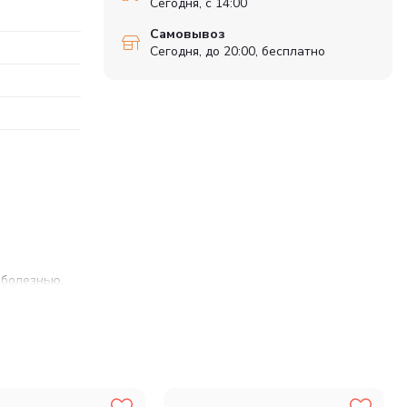
Сегодня, с 14:00
Самовывоз
Сегодня, до 20:00, бесплатно
 болезнью.
емя способствовать сохранению идеального веса.
ности обусловленные возрастом, образом жизни и другими
а и жиры, минеральные вещества, источники углеводов.