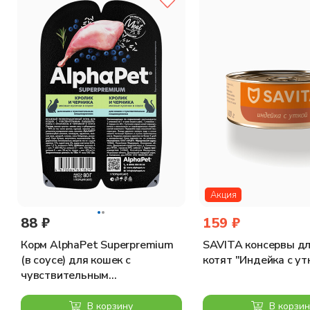
ДОБАВКИ (В 1 КГ)
Питательные добавки: Витамин D3: 100 МЕ, Железо: 4 мг, Йод: 0,
СОДЕРЖАНИЕ ПИТАТЕЛЬНЫХ ВЕЩЕСТВ
Белки: 11,8 % - Жиры: 4,5 % - Минеральные вещества: 1,5 % -
Акция
88 ₽
159 ₽
Корм AlphaPet Superpremium
SAVITA консервы дл
(в соусе) для кошек с
котят "Индейка с утк
чувствительным
пищеварением, с кроликом и
черникой, 80 г
В корзину
В корзин