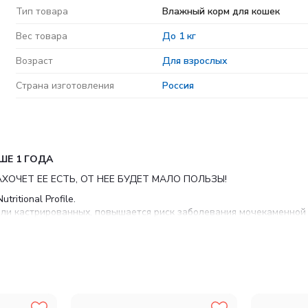
Тип товара
Влажный корм для кошек
Вес товара
До 1 кг
Возраст
Для взрослых
Страна изготовления
Россия
Е 1 ГОДА
ОЧЕТ ЕЕ ЕСТЬ, ОТ НЕЕ БУДЕТ МАЛО ПОЛЬЗЫ!
itional Profile.
или кастрированных, повышается риск заболевания мочекаменной
обходимые для поддержания их жизненной энергии, и в то же вр
седневного питания для здоровых кошек, учитывающая их потреб
 происхождения, субпродукты растительного происхождения, масл