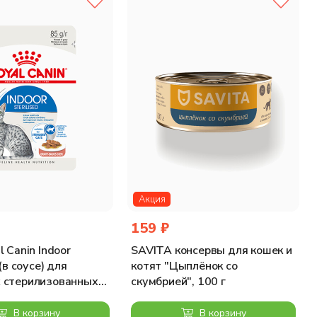
Акция
159 ₽
 Canin Indoor
SAVITA консервы для кошек и
 (в соусе) для
котят "Цыплёнок со
 стерилизованных
скумбрией", 100 г
лет, 85 г
В корзину
В корзину