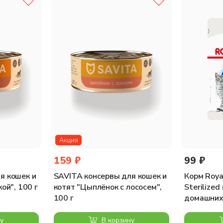
3 мг, Медь: 2,5 мг, Марганец: 1,2 мг, Цинк: 12 мг.
 Клетчатка общая: 0,8 %
Акция
159 ₽
99 ₽
я кошек и
SAVITA консервы для кошек и
Корм Royal
ой", 100 г
котят "Цыплёнок с лососем",
Sterilized
100 г
домашних
кошек 1-7 
у
В корзину