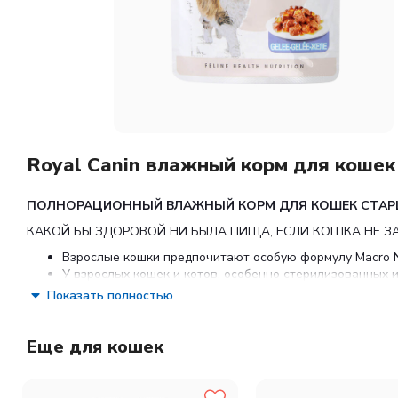
Royal Canin влажный корм для кошек
ПОЛНОРАЦИОННЫЙ ВЛАЖНЫЙ КОРМ ДЛЯ КОШЕК СТАРШ
КАКОЙ БЫ ЗДОРОВОЙ НИ БЫЛА ПИЩА, ЕСЛИ КОШКА НЕ ЗАХ
Взрослые кошки предпочитают особую формулу Macro Nutr
У взрослых кошек и котов, особенно стерилизованных 
Их рацион должен содержать питательные вещества, не
Показать полностью
FELINE HEALTH NUTRITION WET Гамма влажных продуктов пов
индивидуальными особенностями
Еще для кошек
ИНГРЕДИЕНТЫ
Мясо и мясные субпродукты, экстракты белков растительного