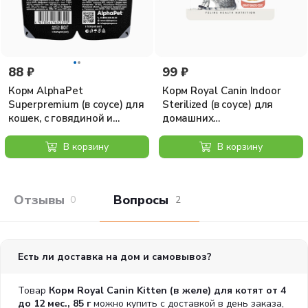
ДОБАВКИ (В 1 КГ)
Питательные добавки: Витамин D3: 175 МЕ, Е1 (Железо): 3
мг, Е2 (Йод): 0,38 мг, Е4 (Медь): 3 мг, Е5 (Марганец): 1 мг, Е6
(Цинк): 10 мг.
88 ₽
99 ₽
СОДЕРЖАНИЕ ПИТАТЕЛЬНЫХ ВЕЩЕСТВ
Корм AlphaPet
Корм Royal Canin Indoor
Белки: 12 % - Жиры: 4 % - Минеральные вещества: 1,7 % -
Superpremium (в соусе) для
Sterilized (в соусе) для
Клетчатка общая: 0,6 %
кошек, с говядиной и
домашних
малиной, 80 г
стерилизованных кошек 1-7
лет, 85 г
В корзину
В корзину
Отзывы покупателей
Вопросы и отв
0
2
Есть ли доставка на дом и самовывоз?
Товар
Корм Royal Canin Kitten (в желе) для котят от 4
до 12 мес., 85 г
можно купить с доставкой в день заказа,