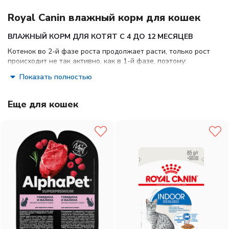
Royal Canin влажный корм для кошек
ВЛАЖНЫЙ КОРМ ДЛЯ КОТЯТ С 4 ДО 12 МЕСЯЦЕВ
Котенок во 2-й фазе роста продолжает расти, только рост
происходит не так активно, как в 1-й фазе, поэтому:
Он предпочитает специальную формулу Macro
Показать полностью
Nutritional Profile. Укрепляется костная ткань котенка.
Потребность котенка в энергии остается высокой,
Еще для кошек
хотя и несколько меньшей, чем у котят 1-й фазы
роста.
У котят прорезаются постоянные зубы.
Котенок 2-й фазы роста уже обладает собственной
иммунной системой, однако его естественные
защитные силы пока остаются уязвимыми.
ИНГРЕДИЕНТЫ
Мясо и производные животного происхождения, экстракт
растительного белка, производные растительного
происхождения, злаки, минеральные вещества, масла и
жиры, дрожжи, различные сахара.