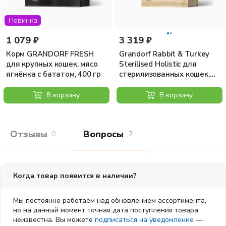
пищевая: 9,2 % - L-карнитин: 200,0 мг/кг.
Новинка
ДОКАЗАННАЯ ЭФФЕКТИВНОСТЬ
Более 90% владельцев отмечают снижение частоты
1 079 ₽
3 319 ₽
выпрашивания корма у своих кошек после 4-х недель
Корм GRANDORF FRESH
Grandorf Rabbit & Turkey
кормления рационами Appetite Contorl Care**.
для крупных кошек, мясо
Sterilised Holistic для
ягнёнка с бататом, 400 гр
стерилизованных кошек,
ПРОГРАММА КОНТРОЛЯ АППЕТИТА
кролик с индейкой, 2 кг
Контролируйте частоту выпрашивания корма и
В корзину
В корзину
поддерживайте оптимальный вес вашей кошки с
помощью полнорационных сбалансированных
продуктов Appetite Control Care.
Отзывы покупателей
Вопросы и отв
0
2
Обязательно следуйте нормам кормления, указанным
на упаковке, предлагая вместо лакомств гранулы
сухого корма.
Играйте с кошкой, предлагайте ей пищевые
Когда товар появится в наличии?
головоломки и игрушки, чтобы способствовать
повышению ее активности в течение дня.
Мы постоянно работаем над обновлением ассортимента,
но на данный момент точная дата поступления товара
неизвестна. Вы можете
подписаться на уведомление
—