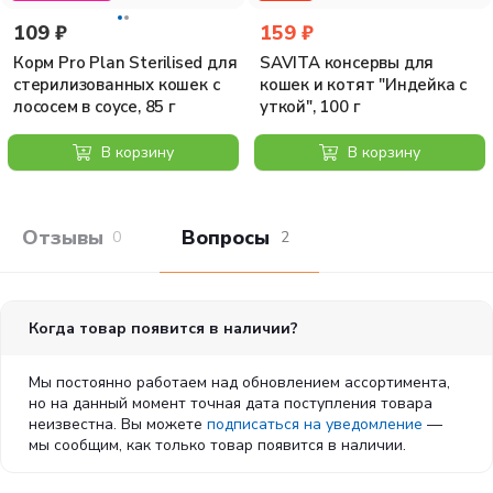
жир: 4% сырая зола: 2,4% сырая клетчатка: 1,1%
109 ₽
159 ₽
Корм Pro Plan Sterilised для
SAVITA консервы для
стерилизованных кошек с
кошек и котят "Индейка с
лососем в соусе, 85 г
уткой", 100 г
В корзину
В корзину
Отзывы покупателей
Вопросы и отв
0
2
Когда товар появится в наличии?
Мы постоянно работаем над обновлением ассортимента,
но на данный момент точная дата поступления товара
неизвестна. Вы можете
подписаться на уведомление
—
мы сообщим, как только товар появится в наличии.