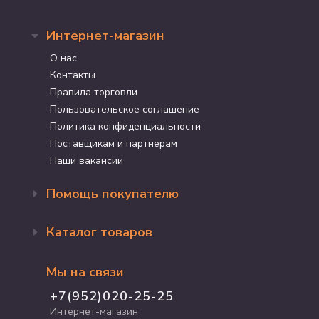
Интернет-магазин
О нас
Контакты
Правила торговли
Пользовательское соглашение
Политика конфиденциальности
Поставщикам и партнерам
Наши вакансии
Помощь покупателю
Оформление заказа
Каталог товаров
Доставка и оплата
Возврат и обмен
Бренды
Программа лояльности
Мы на связи
Акции
Адрес магазина
Для кошек
+7(952)020-25-25
График работы
Для собак
Интернет-магазин
Полезные статьи