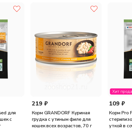
таурин: 456, железо: 10,10; йод: 0,38; медь: 0,96; марганец: 1,76; 
лоты: 0,1% омега-6 жирные кислоты: 1,1%
Хит прод
219 ₽
109 ₽
ised для
Корм GRANDORF Куриная
Корм Pro P
шек с
грудка с утиным филе для
стерилизо
г
кошек всех возрастов, 70 г
уткой в со