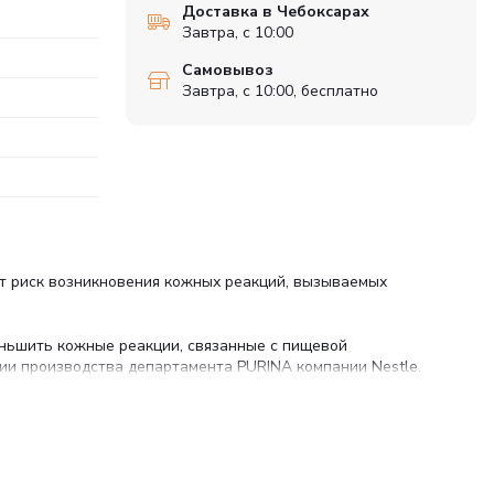
Доставка в Чебоксарах
Завтра, с 10:00
Самовывоз
Завтра, с 10:00, бесплатно
ет риск возникновения кожных реакций, вызываемых
еньшить кожные реакции, связанные с пищевой
ии производства департамента PURINA компании Nestle.
вать кишечную флору кошек с повышенной
еская рыба 4%), растительные и животные жиры, продукты