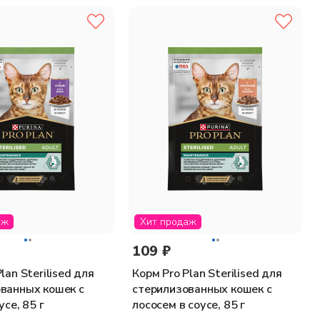
цинк: 27,35; селен: 0,022 влажность: 78% белок: 12,6% жир: 3,8%
аж
Хит продаж
109 ₽
lan Sterilised для
Корм Pro Plan Sterilised для
ванных кошек с
стерилизованных кошек с
усе, 85 г
лососем в соусе, 85 г