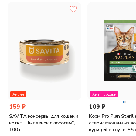
Добавленные вещества:
МЕ/кг: витамин A: 1058; Витамин D3: 148; витамин E: 320 мг/кг: 
сырая зола: 2,3% сырая клетчатка: 0,3% омега-3 жирные кис
Хит продаж
Акция
159 ₽
109 ₽
SAVITA консервы для кошек и
Корм Pro Plan Steril
котят "Цыплёнок с лососем",
стерилизованных ко
100 г
курицей в соусе, 85 