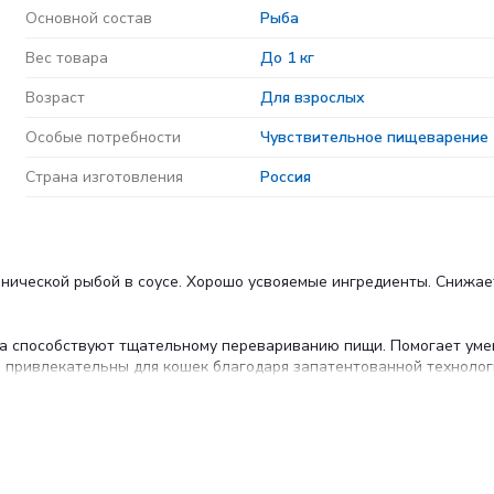
Основной состав
Рыба
Вес товара
До 1 кг
Возраст
Для взрослых
Особые потребности
Чувствительное пищеварение
Страна изготовления
Россия
анической рыбой в соусе. Хорошо усвояемые ингредиенты. Снижа
йка способствуют тщательному перевариванию пищи. Помогает ум
 привлекательны для кошек благодаря запатентованной технолог
содержанию инулина, пребиотика, который помогает сбалансиро
белков, рыба и продукты переработки рыбы (в том числе океанич
асители, антиоксиданты, сахара, витамины