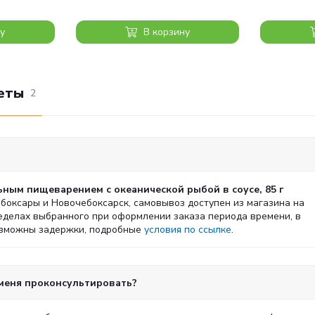
у
В корзину
еты
2
льным пищеварением с океанической рыбой в соусе, 85 г
Чебоксары и Новочебоксарск, самовывоз доступен из магазина на
ределах выбранного при оформлении заказа периода времени, в
возможны задержки, подробные
условия по ссылке
.
 меня проконсультировать?