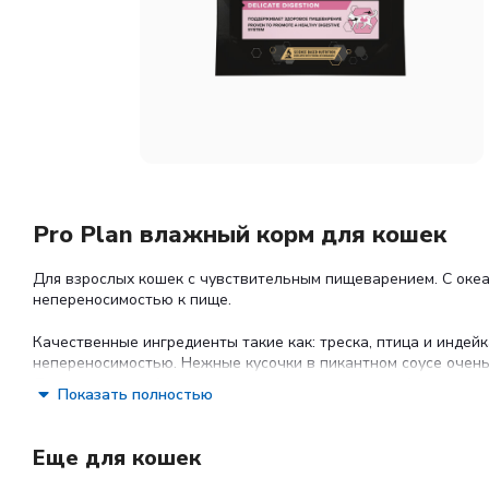
Pro Plan влажный корм для кошек
Для взрослых кошек с чувствительным пищеварением. С оке
непереносимостью к пище.
Качественные ингредиенты такие как: треска, птица и инде
непереносимостью. Нежные кусочки в пикантном соусе очень
Доказано: способствует улучшению пищеварения благодаря 
Показать полностью
чувствительностью.
Состав:
Еще для кошек
Мясо и продукты переработки мяса, экстракты растительных 
переработки растительного сырья, минеральные вещества, кр