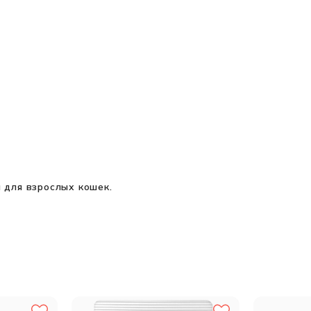
 для взрослых кошек.
й жир, спельта (10%), овес (10%), гидролизат белка животного 
ннан-олигосахариды, обезвоженный сладкий апельсин (0,5%), су
рники, хлорид натрия, пивные дрожжи, корень куркумы (0,2%), 