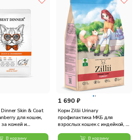
 витамин B1 10мг; витамин В2 20мг; витамин В6 8,1мг
нец 380мг; Железо 250мг ; Медь 88мг; Селен 0,40мг; DL-
урального происхождения.
га-3 2,5% (в том числе DHA 1,10%; EPA 0,80%); глюкозамин
1 690 ₽
 Dinner Skin & Coat
Корм Zillii Urinary
anberry для кошек,
профилактика МКБ для
 за кожей и
взрослых кошек с индейкой, 2
с уткой и клюквой,
кг
В корзину
В корзину