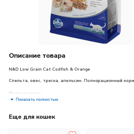
Описание товара
N&D Low Grain Cat Codfish & Orange
Спельта, овес, треска, апельсин.
Полнорационный корм
Ингредиенты:
Показать полностью
Свежая треска (25%), дегидратированная треска (24%), рыби
морковь, мукa люцерны, инулин, фрукто-олигосахариды, ма
подорожник (0,3%), порошок черной смородины, порошок че
Еще для кошек
прямостоячих (источник лютеина).
Пищевые добавки на 1 кг: