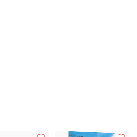
происхождения, пульпа сахарной свеклы, горох, сушеная
хие яблоки, порошок граната, порошок шпината,
глюкозамин, хондроитин сульфат, экстракт бархатцев