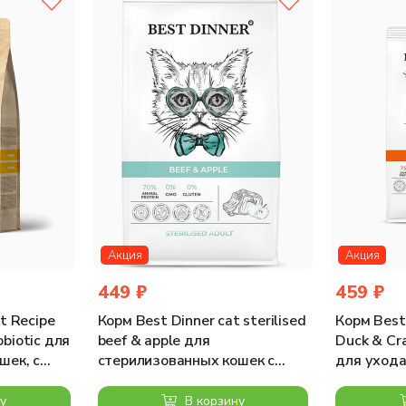
итамин С 300мг; витамин PP 150мг; пантотеновая кислота 50мг;
г; холин хлорид 2500мг; бета-каротин 1,5мг; Цинк 910мг; Марга
Экстракт розмарина. Антиоксиданты: токоферол из экстрактов нат
альций 1,20%; фосфор 1,15%; Магний 0,09%; Омега-6 1,80%; Оме
Акция
Акция
449 ₽
459 ₽
t Recipe
Корм Best Dinner cat sterilised
Корм Best
obiotic для
beef & apple для
Duck & Cr
шек, с
стерилизованных кошек с
для ухода
а мяса, 2
говядиной и яблоком, 400 г
шерстью, 
400 г
у
В корзину