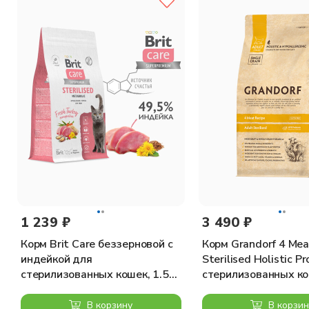
витамин А 18000ME; витамин D3 1200ME;витамин Е 600мг; в
витамин H 1,5мг; Фолиевая кислота 1,5мг; витамин B12 0,1м
метионин 5000мг; Таурин 4000мг; L-карнитин 300мг.
Органолептические добавки:
экстракт алоэ вера 1000мг; экстракта зеленого чая 100мг; 
Питательные вещества:
Белки 36,00%; жир 20,00%; клетчатка 1,90%; зола 8,00%; к
1200мг/кг; хондроитин сульфат 900мг/кг;
Энергетическая ценность:
3944ккал/кг — 16,5МДж/кг.
1 239 ₽
3 490 ₽
Корм Brit Care беззерновой с
Корм Grandorf 4 Mea
индейкой для
Sterilised Holistic Pr
стерилизованных кошек, 1.5
стерилизованных ко
кг
пробиотиками, 4 вид
кг
В корзину
В корзин