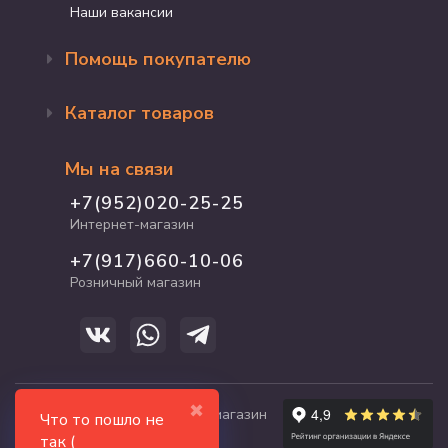
Наши вакансии
Помощь покупателю
Оформление заказа
Каталог товаров
Доставка и оплата
Возврат и обмен
Бренды
Программа лояльности
Мы на связи
Акции
Адрес магазина
Для кошек
+7(952)020-25-25
График работы
Для собак
Интернет-магазин
Полезные статьи
Для птиц
+7(917)660-10-06
Для грызунов
Розничный магазин
Для рыб и рептилий
✖
© 2017-2026 zooshop21.ru - магазин
Что то пошло не
зоотоваров в Чебоксарах
так (