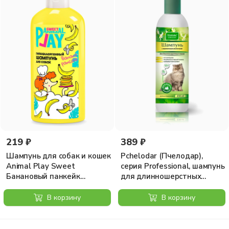
219 ₽
389 ₽
Шампунь для собак и кошек
Pchelodar (Пчелодар),
Animal Play Sweet
серия Professional, шампунь
Банановый панкейк
для длинношерстных
гипоаллергенный, 300 мл
кошек с маточным
молочком, 250 мл
В корзину
В корзину