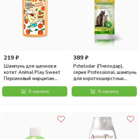
219 ₽
389 ₽
Шампунь для щенков и
Pchelodar (Пчелодар),
котят Animal Play Sweet
серия Professional, шампунь
Персиковый марципан
для короткошерстных
Бережный, 300мл
кошек с маточным
молочком, 250 мл
В корзину
В корзину