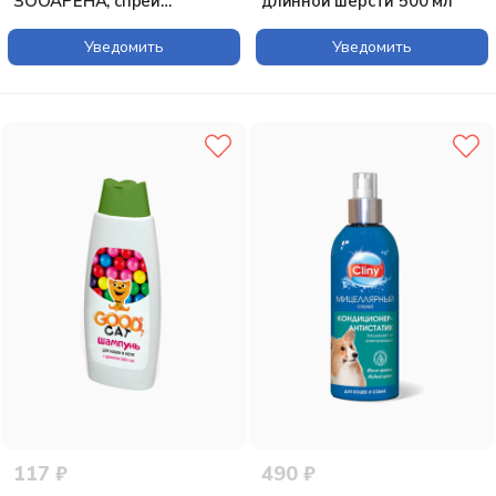
ЗООАРЕНА, спрей
длинной шерсти 500 мл
очищающий для шерсти
животных с
Уведомить
Уведомить
антистатическим
эффектом "Антистатик",
125мл
117 ₽
490 ₽