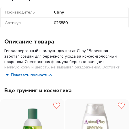
Производитель
Cliny
Артикул
026880
Описание товара
Гипоаллергенный шампунь для котят Cliny "Бережная
забота" создан для бережного ухода за кожно-волосяным
покровом. Специальная формула бережно очищает
нежную кожу и шерсть, не вызывая раздражения. Экстракт
алоэ вера и пророщенной пшеницы, источник витамина В5,
Показать полностью
обеспечивают питание и увлажнение, поддерживают
естественный баланс кожи. Ионы серебра оказывают
антибактериальный эффект, защищают от воздействия
Еще груминг и косметика
патогенной микрофлоры.
Порядок применения: перед применением средства кожно-
волосяной покров животного обильно смачивают теплой
водой, а затем наносят необходимое количество шампуня,
слегка втирая и распределяя его по всей поверхности тела
животного до образования пены. После этого шампунь