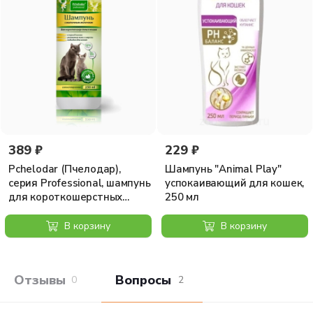
тщательно смывают теплой водой, шерсть расчесывают и
высушивают.
Состав: вода подготовленная, лаурет-7-цитрат,
лаурилсульфат натрия этоксилированный, динатрий
кокоамфоацетат+натрий кокоамфоацетат,
кокамидопропилбетаин, диэтаноламидкокосового масла,
экстракт алоэ вера, глицерет-2-кокоат,
гидрогенизированное касторовое масло,
поликватерниум-7, экстракт пророщенной пшеницы,
гидроксид натрия/калия, трилон Б, полуформаль
389 ₽
229 ₽
бензилового спирта, отдушка "Ромашка", бензоат серебра.
Pchelodar (Пчелодар),
Шампунь "Animal Play"
серия Professional, шампунь
успокаивающий для кошек,
для короткошерстных
250 мл
кошек с маточным
молочком, 250 мл
В корзину
В корзину
Отзывы покупателей
Вопросы и отв
0
2