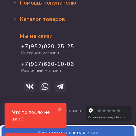
Помощь покупателю
Оформление заказа
Каталог товаров
Доставка и оплата
Возврат и обмен
Бренды
Программа лояльности
Мы на связи
Акции
Адрес магазина
Для кошек
+7(952)020-25-25
График работы
Для собак
Интернет-магазин
Полезные статьи
Для птиц
+7(917)660-10-06
Для грызунов
Розничный магазин
Для рыб и рептилий
✖
© 2017-2026 zooshop21.ru - магазин
Что то пошло не
зоотоваров в Чебоксарах
так (
Уведомить о поступлении