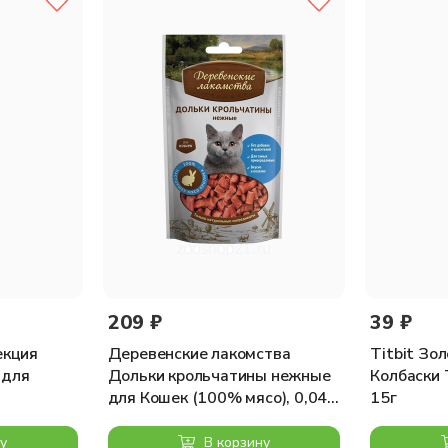
209 ₽
39 ₽
екция
Деревенские лакомства
Titbit Зо
 для
Дольки крольчатины нежные
Колбаски 
для Кошек (100% мясо), 0,045
15г
кг
у
В корзину