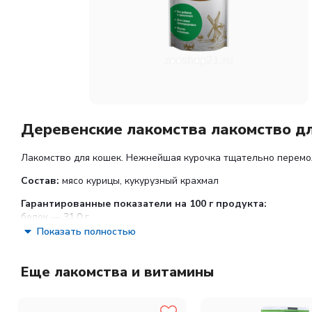
Деревенские лакомства лакомство д
Лакомство для кошек. Нежнейшая курочка тщательно перемол
Состав:
мясо курицы, кукурузный крахмал
Гарантированные показатели на 100 г продукта:
белок — 31,0 г,
жир — 4,5 г,
Показать полностью
влага — 25,0 г,
клетчатка — 0,1 г
Еще лакомства и витамины
Энергетическая ценность в 100 г продукта:
164,5 ккал