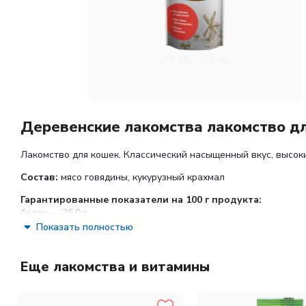
Деревенские лакомства лакомство д
Лакомство для кошек. Классический насыщенный вкус, высок
Состав:
мясо говядины, кукурузный крахмал
Гарантированные показатели на 100 г продукта:
белок — 26,0 г,
жир — 9,0 г,
Показать полностью
влага — 25,0 г,
клетчатка — 0,1 г
Еще лакомства и витамины
Энергетическая ценность в 100 г продукта:
193 ккал