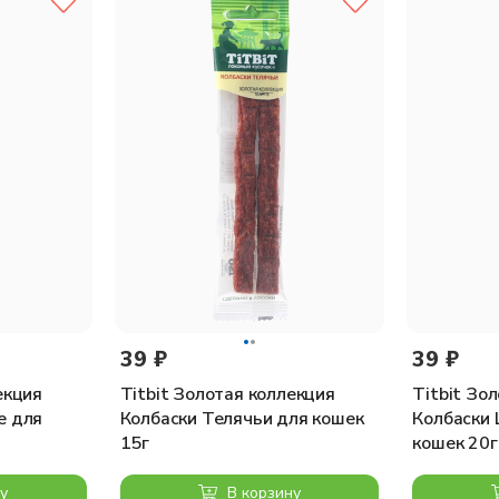
39 ₽
39 ₽
екция
Titbit Золотая коллекция
Titbit Зо
е для
Колбаски Телячьи для кошек
Колбаски
15г
кошек 20г
у
В корзину