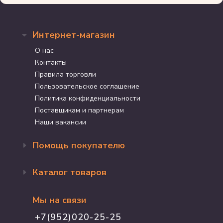
Интернет-магазин
О нас
Контакты
Правила торговли
Пользовательское соглашение
Политика конфиденциальности
Поставщикам и партнерам
Наши вакансии
Помощь покупателю
Оформление заказа
Каталог товаров
Доставка и оплата
Возврат и обмен
Бренды
Программа лояльности
Мы на связи
Акции
Адрес магазина
Для кошек
+7(952)020-25-25
График работы