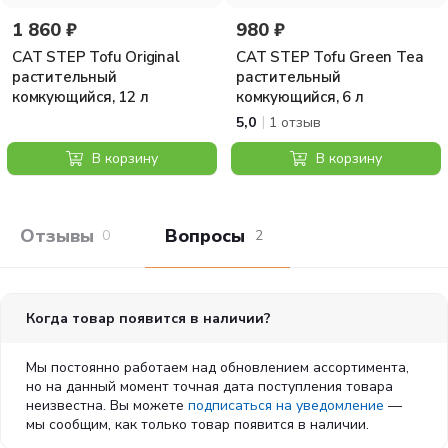
обоняние кошки, наполняет ваш дом свежестью и дарит
ощущение гармонии.
1 860 ₽
980 ₽
Способ применения:
Просто заполните сухой и чистый
CAT STEP Tofu Original
CAT STEP Tofu Green Tea
лоток наполнителем слоем 3-5 см. Регулярно удаляйте
растительный
растительный
экскременты и перемешивайте наполнитель для
комкующийся, 12 л
комкующийся, 6 л
равномерного распределения свежих кристаллов.
|
5,0
1 отзыв
Примерно через 3-4 недели удалите использованные
гранулы и замените их новой порцией наполнителя. Если
В корзину
В корзину
вашей кошке сложно привыкнуть к новому наполнителю,
рекомендуем в первый месяц смешивать его с привычным
для питомца наполнителем в пропорции 1:1, постепенно
увеличивая долю CAT STEP™. Храните наполнитель в
Отзывы покупателей
Вопросы и отв
0
2
оригинальной упаковке в сухом месте, вдали от пищевых
продуктов. Не выбрасывайте использованный наполнитель
в унитаз и всегда мойте руки после контакта с ним.
Когда товар появится в наличии?
Мы постоянно работаем над обновлением ассортимента,
но на данный момент точная дата поступления товара
неизвестна. Вы можете
подписаться на уведомление
—
мы сообщим, как только товар появится в наличии.