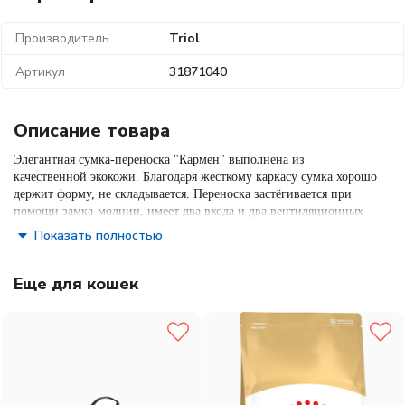
Производитель
Triol
Артикул
31871040
Описание товара
Элегантная сумка-переноска "Кармен" выполнена из
качественной экокожи. Благодаря жесткому каркасу сумка хорошо
держит форму, не складывается. Переноска застёгивается при
помощи замка-молнии, имеет два входа и два вентиляционных
окошка, которые выполнены из плотной сетки. С внешней
Показать полностью
стороны есть карман для мелочей. Отличный вариант для поездки
в самолете, поезде, машине. Для собак мелких пород и кошек.
Цвет сумки - красный с бежевым орнаментом. (Матрац - коврик в
Еще для кошек
комплект не входит.) Размер сумки: 400*220*230мм.
Состав:
экокожа, полиэстер, металл