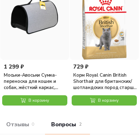
1 299 ₽
729 ₽
Моськи-Авоськи Сумка-
Корм Royal Canin British
переноска для кошек и
Shorthair для британских/
собак, жёсткий каркас,
шотландских пород старше
раскладная, 39,5х23,5х24
12 мес., 400 г
см, цвет серый
В корзину
В корзину
Отзывы покупателей
Вопросы и отв
0
2