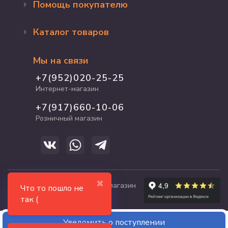
Помощь покупателю
Оформление заказа
Каталог товаров
Доставка и оплата
Возврат и обмен
Бренды
Программа лояльности
Мы на связи
Акции
Адрес магазина
Для кошек
+7(952)020-25-25
График работы
Для собак
Интернет-магазин
Полезные статьи
Для птиц
+7(917)660-10-06
Для грызунов
Розничный магазин
Для рыб и рептилий
✖
© 2017-2026 zooshop21.ru - магазин
Что то пошло не
зоотоваров в Чебоксарах
так (
Уведомить о поступлении