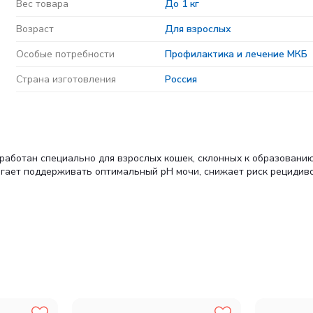
Вес товара
До 1 кг
Возраст
Для взрослых
Особые потребности
Профилактика и лечение МКБ
Страна изготовления
Россия
аботан специально для взрослых кошек, склонных к образованию
огает поддерживать оптимальный pH мочи, снижает риск рецидив
ривается и не перегружает почки.
ют вместе, чтобы поддерживать чистоту мочевыводящих путей и 
я, при которых струвиты не могут формироваться.
ромывки» мочевого пузыря, особенно если кошка пьет мало.
рдце и зрение, не отвлекая организм от главной задачи: восстан
о то, что действительно нужно.