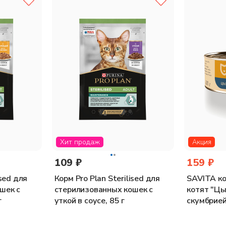
), рис не более 3,5%, витамины и минералы, брусника, клюква, по
ия):
белки 9,6%, жиры 4,2%, зола 1,6%, клетчатка 0,1%, влага 80%; 
МЕ/кг; витамин Е 20ME/кг.
совой профилактики. Суточная норма зависит от веса и активност
Хит продаж
Акция
109 ₽
159 ₽
ised для
Корм Pro Plan Sterilised для
SAVITA ко
шек с
стерилизованных кошек с
котят "Цы
г
уткой в соусе, 85 г
скумбрией