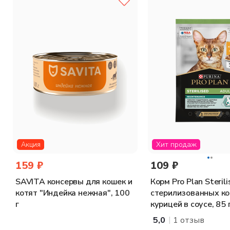
Состав:
мясо и мясные субпродукты 43% (курица не менее 12%
карнитин, таурин.
Питательная ценность на 100 г продукта (средние значен
Питательные добавки (средние значения):
витамин D3 160
Энергетическая ценность (калорийность) на 100г:
91 ккал.
Рекомендации по кормлению:
Корм подходит как для длительного кормления, так и для кур
Хит продаж
Акция
159 ₽
109 ₽
SAVITA консервы для кошек и
Корм Pro Plan Steril
котят "Индейка нежная", 100
стерилизованных ко
г
курицей в соусе, 85 
|
5,0
1 отзыв