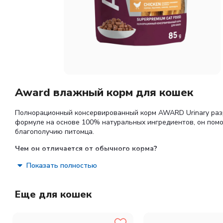
Award влажный корм для кошек
Полнорационный консервированный корм AWARD Urinary разр
формуле на основе 100% натуральных ингредиентов, он пом
благополучию питомца.
Чем он отличается от обычного корма?
Курица - основной белок (не менее 12%), легко перева
Показать полностью
Два природных защитника: клюква и брусника - работа
DL-метионин - мягко подкисляет мочу, создавая услови
Повышенная влажность (80%) - естественный способ «п
Еще для кошек
L-карнитин + таурин - поддерживают обмен веществ, се
Ни красителей, ни искусственных консервантов - тольк