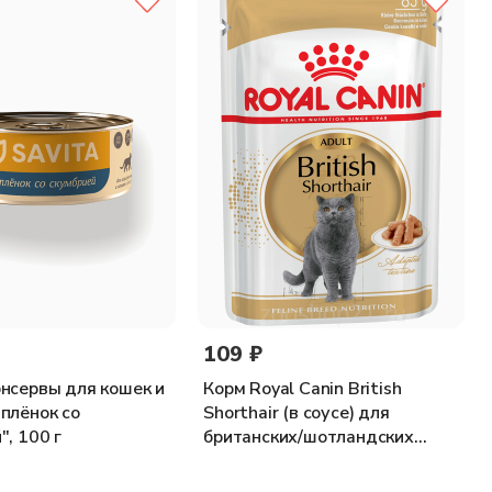
дсолнечное масло, экстракт календулы, DL-метионин, L-
витамин А 15000ME/кг; кальций 1,9 г/кг, фосфор 1,6 г/кг.
и кошки. Обязательно обеспечьте доступ к чистой воде.
109 ₽
нсервы для кошек и
Корм Royal Canin British
плёнок со
Shorthair (в соусе) для
", 100 г
британских/шотландских
пород старше 1 года, 85 г