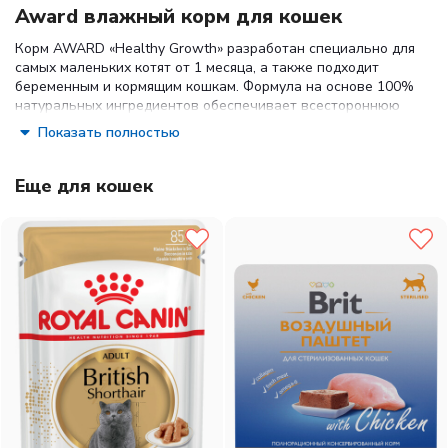
Award влажный корм для кошек
Корм AWARD «Healthy Growth» разработан специально для
самых маленьких котят от 1 месяца, а также подходит
беременным и кормящим кошкам. Формула на основе 100%
натуральных ингредиентов обеспечивает всестороннюю
нутрицевтическую поддержку: от укрепления иммунитета
Показать полностью
до гармоничного развития мозга, зрения и сердечно-
сосудистой системы.
Еще для кошек
Преимущества:
Основной источник белка - индейка (не менее 12%):
легкоусвояемое, гипоаллергенное мясо, богатое
аминокислотами.
Высокое содержание влаги (80%) - помогает
поддерживать водный баланс, особенно если ваш
питомец пьет мало воды.
Обязательный таурин в составе - жизненно важная
аминокислота для здоровья сердца, печени, почек,
зрения и нервной системы.
Без искусственных красителей и консервантов -
только чистый состав.
Экстракт эхинацеи - природный иммуностимулятор,