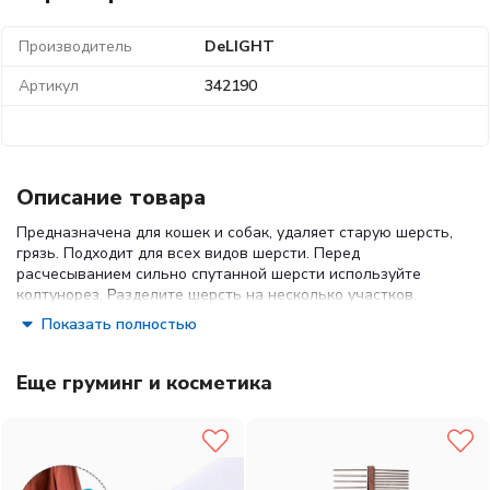
Производитель
DeLIGHT
Артикул
342190
Описание товара
Предназначена для кошек и собак, удаляет старую шерсть,
грязь. Подходит для всех видов шерсти. Перед
расчесыванием сильно спутанной шерсти используйте
колтунорез. Разделите шерсть на несколько участков.
Расчесывание следует начинать с концов к корням шерсти.
Показать полностью
Предназначена для густой и длинной шерсти. Регулярно
удаляйте с расчески выпавшую шерсть.
Материал:
нержавеющая сталь, пластик, антистатическое
Еще груминг и косметика
покрытие.