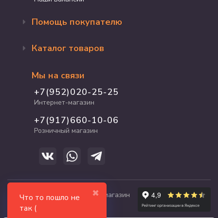
Помощь покупателю
Оформление заказа
Каталог товаров
Доставка и оплата
Возврат и обмен
Бренды
Программа лояльности
Мы на связи
Акции
Адрес магазина
Для кошек
+7(952)020-25-25
График работы
Для собак
Интернет-магазин
Полезные статьи
Для птиц
+7(917)660-10-06
Для грызунов
Розничный магазин
Для рыб и рептилий
✖
© 2017-2026 zooshop21.ru - магазин
Что то пошло не
зоотоваров в Чебоксарах
так (