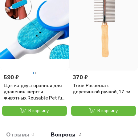
590 ₽
370 ₽
Щетка двусторонняя для
Trixie Расчёска с
удаления шерсти
деревянной ручкой, 17 см
животных Reusable Pet fur
Remover
В корзину
В корзину
Отзывы покупателей
Вопросы и отв
0
2