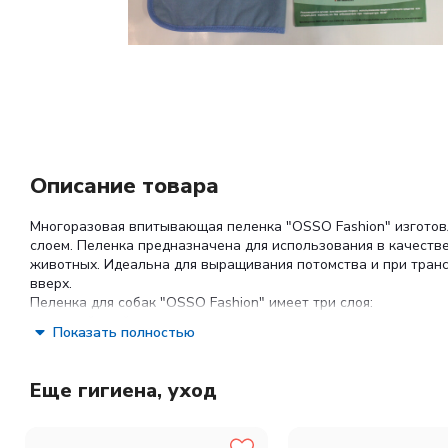
Описание товара
Многоразовая впитывающая пеленка "OSSO Fashion" изгото
слоем. Пеленка предназначена для использования в качеств
животных. Идеальна для выращивания потомства и при транс
вверх.
Пеленка для собак "OSSO Fashion" имеет три слоя:
- верхний слой изготовлен из мягкого волокна, приятного н
Показать полностью
- средний слой - полиуретановая мембрана, поглощающая и
- нижний слой не допускает проникновения жидкости под пел
После использования пеленку можно постирать. Изделие выд
Еще гигиена, уход
Размер пеленки: 50 х 60 см.