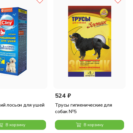
524 ₽
й лосьон для ушей
Трусы гигиенические для
собак №5
В корзину
В корзину