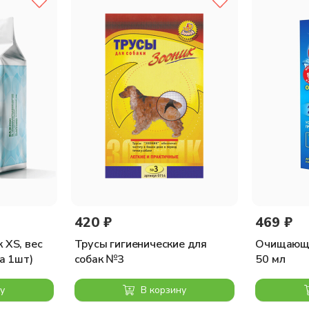
420 ₽
469 ₽
 XS, вес
Трусы гигиенические для
Очищающи
за 1шт)
собак №3
50 мл
у
В корзину