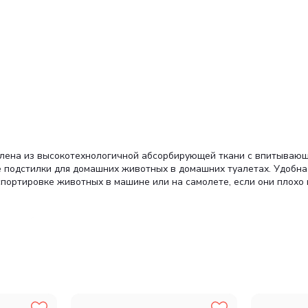
влена из высокотехнологичной абсорбирующей ткани с впитыва
е подстилки для домашних животных в домашних туалетах. Удобна
портировке животных в машине или на самолете, если они плохо 
а ощупь, быстро пропускает нежелательную жидкость в нижние сло
 удерживающая большой объем жидкости.
енку.
ерживает более 300 стирок. Устойчива к повреждениям (разыгры