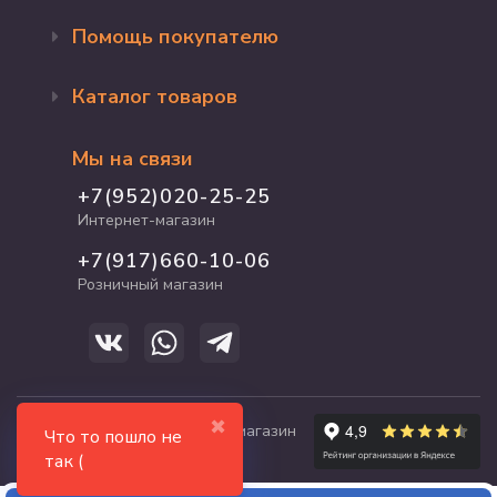
Помощь покупателю
Оформление заказа
Каталог товаров
Доставка и оплата
Возврат и обмен
Бренды
Программа лояльности
Мы на связи
Акции
Адрес магазина
Для кошек
+7(952)020-25-25
График работы
Для собак
Интернет-магазин
Полезные статьи
Для птиц
+7(917)660-10-06
Для грызунов
Розничный магазин
Для рыб и рептилий
✖
© 2017-2026 zooshop21.ru - магазин
Что то пошло не
зоотоваров в Чебоксарах
так (