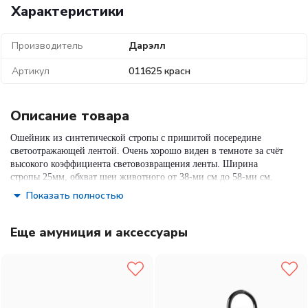
Характеристики
Производитель
Дарэлл
Артикул
011625 красн
Описание товара
Ошейник из синтетической стропы с пришитой посередине
светоотражающей лентой. Очень хорошо виден в темноте за счёт
высокого коэффициента световозвращения ленты. Ширина
стропы 25мм, обхват шеи животного от 38-ми см до 58-ми см.
Предназначен для ежедневного выгула животного.
Показать полностью
Еще амуниция и аксессуары