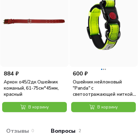
884 ₽
600 ₽
Аркон о45/2дк Ошейник
Ошейник нейлоновый
кожаный, 61-75см*45мм,
"Panda" с
красный
светоотражающей ниткой
30 мм 45-70 см, салатовый
В корзину
В корзину
Отзывы покупателей
Вопросы и отв
0
2