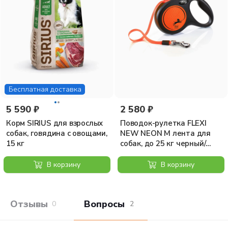
Бесплатная доставка
5 590 ₽
2 580 ₽
Корм SIRIUS для взрослых
Поводок-рулетка FLEXI
собак, говядина с овощами,
NEW NEON M лента для
15 кг
собак, до 25 кг черный/
оранжевый 5 м
В корзину
В корзину
Отзывы покупателей
Вопросы и отв
0
2