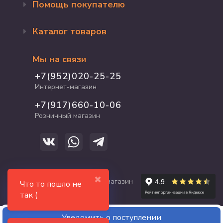
Помощь покупателю
Оформление заказа
Каталог товаров
Доставка и оплата
Возврат и обмен
Бренды
Программа лояльности
Мы на связи
Акции
Адрес магазина
Для кошек
+7(952)020-25-25
График работы
Для собак
Интернет-магазин
Полезные статьи
Для птиц
+7(917)660-10-06
Для грызунов
Розничный магазин
Для рыб и рептилий
✖
© 2017-2026 zooshop21.ru - магазин
Что то пошло не
зоотоваров в Чебоксарах
так (
Уведомить о поступлении