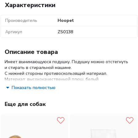
Характеристики
Производитель
Hoopet
Артикул
ZS0138
Описание товара
Имеет вынимающуюся подушку. Подушку можно отстегнуть
и стирать в стиральной машине.
С нижней стороны противоскользящий материал.
Материал: высококачественной плюш, белый
полипропиленовый хлопок, полиэстер
Показать полностью
Еще для собак