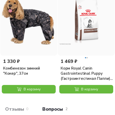
1 330 ₽
1 469 ₽
Комбинезон зимний
Корм Royal Canin
"Кокер", 37см
Gastrointestinal Puppy
(Гастроинтестинал Паппи)
сухой для щенков при
расстройствах
В корзину
В корзину
пищеварения, 1 кг
Отзывы покупателей
Вопросы и отв
0
2