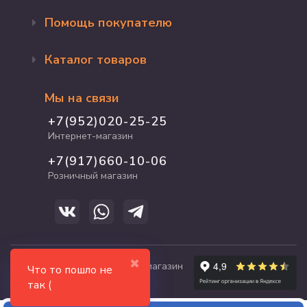
Помощь покупателю
Оформление заказа
Каталог товаров
Доставка и оплата
Возврат и обмен
Бренды
Программа лояльности
Мы на связи
Акции
Адрес магазина
Для кошек
+7(952)020-25-25
График работы
Для собак
Интернет-магазин
Полезные статьи
Для птиц
+7(917)660-10-06
Для грызунов
Розничный магазин
Для рыб и рептилий
✖
© 2017-2026 zooshop21.ru - магазин
Что то пошло не
зоотоваров в Чебоксарах
так (