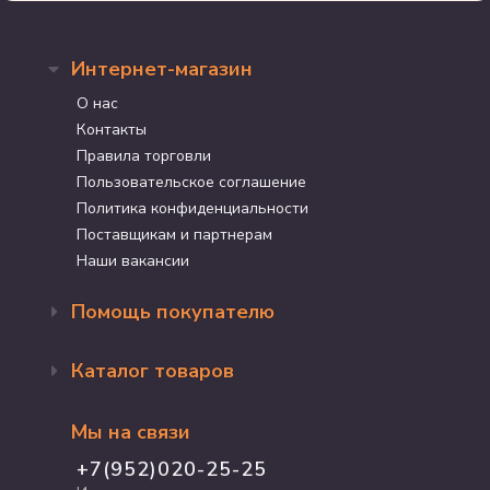
Интернет-магазин
О нас
Контакты
Правила торговли
Пользовательское соглашение
Политика конфиденциальности
Поставщикам и партнерам
Наши вакансии
Помощь покупателю
Оформление заказа
Каталог товаров
Доставка и оплата
Возврат и обмен
Бренды
Программа лояльности
Мы на связи
Акции
Адрес магазина
Для кошек
+7(952)020-25-25
График работы
Для собак