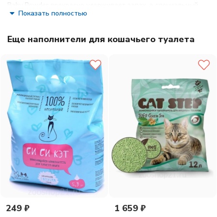
Baby Powder прекрасно удерживает запах, а специальный
Показать полностью
ароматизатор подарит Вашему дому приятный аромат
детской присыпки. Подходит для кошек, которые
чувствительны или аллергичны к запахам.
Еще наполнители для кошачьего туалета
100% натуральный
Отлично комкуется
Гранулы 0,6-2,25 мм
Эффективно устраняет неприятные запахи
Не пылит, лапы остаются чистыми
Способность к абсорбации 300%
Безопасен для животных и окружающей среды
В 4 раза экономичнее обычных наполнителей
Сохраняет лоток сухим, прост в уборке
249 ₽
1 659 ₽