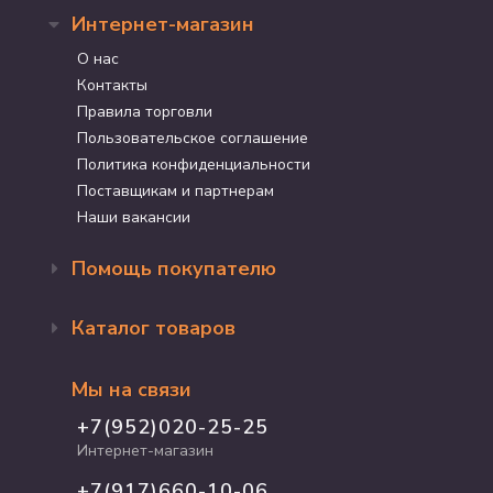
Интернет-магазин
О нас
Контакты
Правила торговли
Пользовательское соглашение
Политика конфиденциальности
Поставщикам и партнерам
Наши вакансии
Помощь покупателю
Оформление заказа
Каталог товаров
Доставка и оплата
Возврат и обмен
Бренды
Программа лояльности
Мы на связи
Акции
Адрес магазина
Для кошек
+7(952)020-25-25
График работы
Для собак
Интернет-магазин
Полезные статьи
Для птиц
+7(917)660-10-06