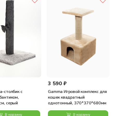
3 590 ₽
а-столбик с
Gamma Игровой комплекс для
бантиком,
кошек квадратный
м, серый
однотонный, 370*370*680мм
В корзину
В корзину