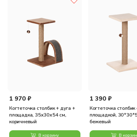
1 970 ₽
1 390 ₽
Когтеточка столбик + дуга +
Когтеточка столбик 
площадка, 35х30х54 см,
площадкой, 30*30*5
коричневый
бежевый
В корзину
В корзин