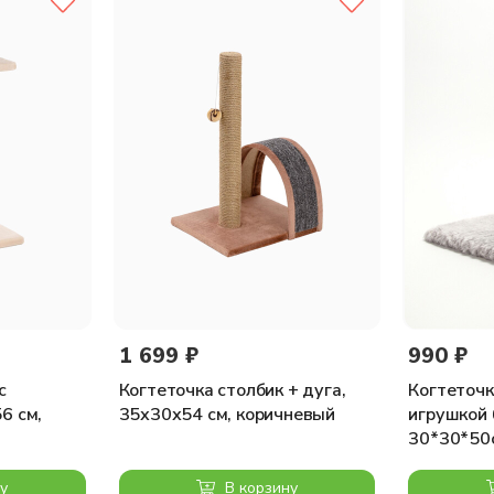
1 699 ₽
990 ₽
с
Когтеточка столбик + дуга,
Когтеточк
6 см,
35х30х54 см, коричневый
игрушкой 
30*30*50с
у
В корзину