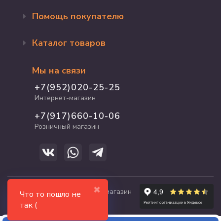
Помощь покупателю
Оформление заказа
Каталог товаров
Доставка и оплата
Возврат и обмен
Бренды
Программа лояльности
Мы на связи
Акции
Адрес магазина
Для кошек
+7(952)020-25-25
График работы
Для собак
Интернет-магазин
Полезные статьи
Для птиц
+7(917)660-10-06
Для грызунов
Розничный магазин
Для рыб и рептилий
✖
© 2017-2026 zooshop21.ru - магазин
Что то пошло не
зоотоваров в Чебоксарах
так (