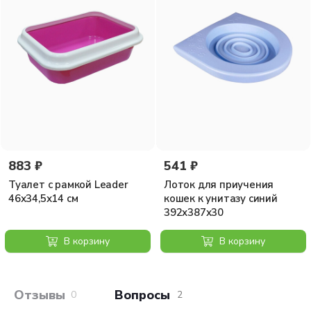
883 ₽
541 ₽
Туалет с рамкой Leader
Лоток для приучения
46х34,5х14 см
кошек к унитазу синий
392х387х30
В корзину
В корзину
Отзывы покупателей
Вопросы и отв
0
2