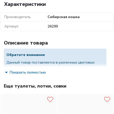
Характеристики
Производитель
Сибирская кошка
Артикул
26299
Описание товара
Обратите внимание
Данный товар поставляется в различных цветовых
вариантах и может отличаться от указанного на
Показать полностью
фотографии. Если вам очень важен цвет изделия,
уточните у менеджера доступные на данный момент
Еще туалеты, лотки, совки
варианты расцветок.
Сибирская кошка туалет "Премиум" для кошек с сеткой и
высокими ножками, 37x27x7 см
Цвет: в ассортименте