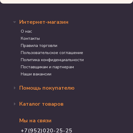
Интернет-магазин
О нас
Контакты
Правила торговли
Пользовательское соглашение
Политика конфиденциальности
Поставщикам и партнерам
Наши вакансии
Помощь покупателю
Оформление заказа
Каталог товаров
Доставка и оплата
Возврат и обмен
Бренды
Программа лояльности
Мы на связи
Акции
Адрес магазина
Для кошек
+7(952)020-25-25
График работы