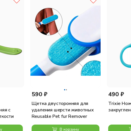
590 ₽
490 ₽
Щетка двусторонняя для
Trixie Но
няя с
удаления шерсти животных
закруглен
ткости
Reusable Pet fur Remover
у
В корзину