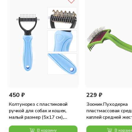
450 ₽
229 ₽
Колтунорез с пластиковой
Зооник Пуходерка
ручкой для собак и кошек,
пластмассовая сред
малый размер (5х17 см),
каплей средней жес
синий
В корзину
В корзин