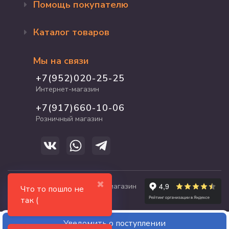
Помощь покупателю
Оформление заказа
Каталог товаров
Доставка и оплата
Возврат и обмен
Бренды
Программа лояльности
Мы на связи
Акции
Адрес магазина
Для кошек
+7(952)020-25-25
График работы
Для собак
Интернет-магазин
Полезные статьи
Для птиц
+7(917)660-10-06
Для грызунов
Розничный магазин
Для рыб и рептилий
✖
© 2017-2026 zooshop21.ru - магазин
Что то пошло не
зоотоваров в Чебоксарах
так (
Уведомить о поступлении