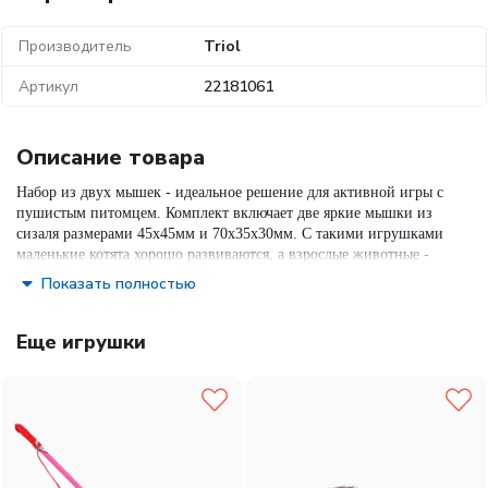
Производитель
Triol
Артикул
22181061
Описание товара
Набор из двух мышек - идеальное решение для активной игры с
пушистым питомцем. Комплект включает две яркие мышки из
сизаля размерами 45х45мм и 70х35х30мм. С такими игрушками
маленькие котята хорошо развиваются, а взрослые животные -
держат себя в тонусе и оттачивают охотничьи навыки.
Показать полностью
Состав:
сизаль, перья
Еще игрушки