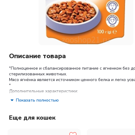
Описание товара
"Полноценное и сбалансированное питание с ягненком без д
стерилизованных животных.
Мясо ягнёнка является источником ценного белка и легко у
"
Дополнительные характеристики:
Состав
Показать полностью
Анализ: сырой белок 8,0%, сырые масла и жиры 5,0%, сырая
Еще для кошек
Ингредиенты