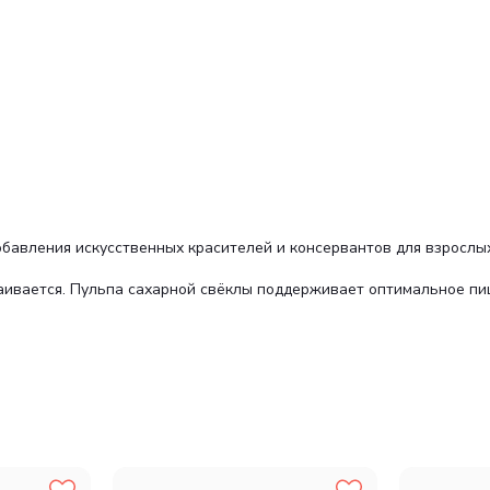
обавления искусственных красителей и консервантов для взрослы
сваивается. Пульпа сахарной свёклы поддерживает оптимальное п
 зола 2,50%, сырая клетчатка 1,0%, влажность 80,0%.