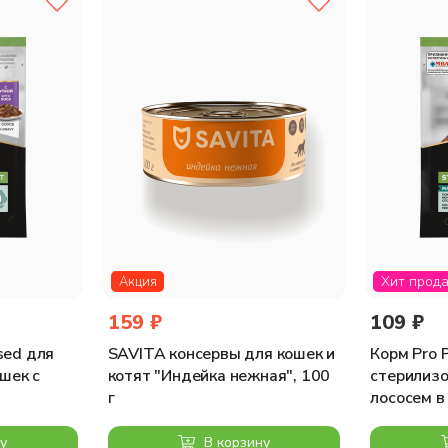
4% курица и птица, >4% ягнёнок, >3% свинина), масла и жиры (из
минералы, сахара.
коферол) 80 мг; цинк (сульфат цинка моногидрат) 7 мг; марганец 
льной активностью давать примерно 3 пакетика в день. Переход н
ндованных количеств корма в день, в зависимости от её возраст
Хит прод
Акция
159 ₽
109 ₽
ised для
SAVITA консервы для кошек и
Корм Pro P
шек с
котят "Индейка нежная", 100
стерилизо
г
лососем в 
у
В корзину