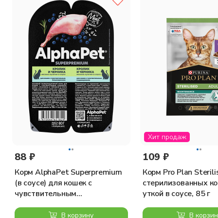
Состав: мясо и производные животного происхождения ( >2
происхождения (из которых 0,6% пульпа сахарной свеклы), 
Добавки:
Пищевые добавки/кг: витамин D 250 МЕ; витамин Е (альфа-то
Противопоказания
индивидуальная непереносимость
Суточная норма
Рекомендации по кормлению: для кошек весом 4 кг с норма
дней. Ваша кошка может съедать больше или меньше рекоме
быть доступ к чистой питьевой воде.
Хит продаж
88 ₽
109 ₽
Корм AlphaPet Superpremium
Корм Pro Plan Steril
(в соусе) для кошек с
стерилизованных ко
чувствительным
уткой в соусе, 85 г
пищеварением, с кроликом и
черникой, 80 г
В корзину
В корзин