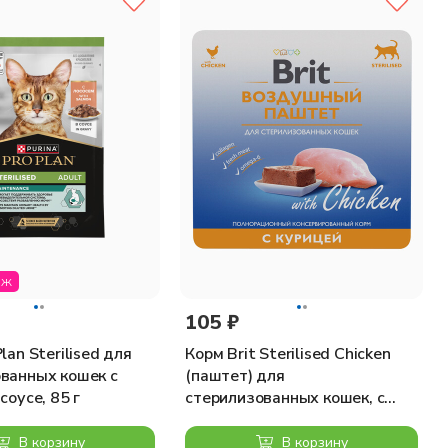
 которых 0,2% рыбий жир), производные растительного
(сульфат марганца моногидрат) 1,5 мг
а новое питание должен происходить плавно, в течение 4-х
а, темперамента и активности. У животного всегда должен
аж
105 ₽
lan Sterilised для
Корм Brit Sterilised Chicken
ванных кошек с
(паштет) для
соусе, 85 г
стерилизованных кошек, с
курицей, 100 г
В корзину
В корзину