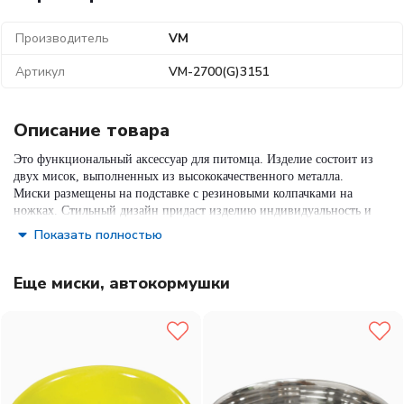
Производитель
VM
Артикул
VM-2700(G)3151
Описание товара
Это функциональный аксессуар для питомца. Изделие состоит из
двух мисок, выполненных из высококачественного металла.
Миски размещены на подставке с резиновыми колпачками на
ножках. Стильный дизайн придаст изделию индивидуальность и
удовлетворит вкус самых взыскательных зоовладельцев.
Показать полностью
Материал:
металл
Страна производства:
ИНДИЯ
Еще миски, автокормушки
Цвет:
серебряный