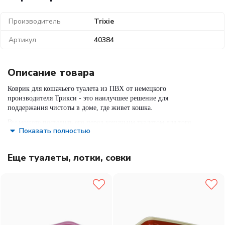
Производитель
Trixie
Артикул
40384
Описание товара
Коврик для кошачьего туалета из ПВХ от немецкого
производителя Трикси - это наилучшее решение для
поддержания чистоты в доме, где живет кошка.
Вы можете постелить его перед кошачьим туалетом для того,
Показать полностью
чтобы кошка на лапках не разносила наполнитель по дому. Все
крошки наполнителя будут оставаться на коврике, который затем
легко вытряхивается. Коврик подходит для всех лотков. Отлично
Еще туалеты, лотки, совки
удаляет частички наполнителя с кошачьих лап.
Не скользящая основа коврика обеспечит надежное его
закрепление возле лотка.