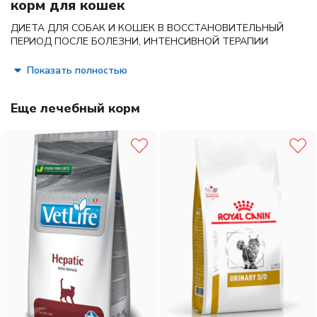
корм для кошек
ДИЕТА ДЛЯ СОБАК И КОШЕК В ВОССТАНОВИТЕЛЬНЫЙ
ПЕРИОД ПОСЛЕ БОЛЕЗНИ, ИНТЕНСИВНОЙ ТЕРАПИИ
Показания:
Показать полностью
Анорексия – нарушения питания
Поддержание организма после операций и во время
Еще лечебный корм
интенсивной терапии
Период выздоровления
Искусственное энтеральное кормление*
Липидоз печени у кошек
Беременность, лактация, рост *
При использовании носопищеводных зондов
диаметром менее 3,3 мм рекомендуется разбавлять
этот корм водой в соотношении 1:1.
Противопоказания:
Печеночная энцефалопатия
Острый панкреатит и гиперлипидемия
Длительность курса применения:
До полного
восстановления, в соответствии с рекомендацими
ветеринарного врача