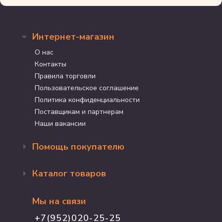
Интернет-магазин
О нас
Контакты
Правила торговли
Пользовательское соглашение
Политика конфиденциальности
Поставщикам и партнерам
Наши вакансии
Помощь покупателю
Оформление заказа
Каталог товаров
Доставка и оплата
Возврат и обмен
Бренды
Программа лояльности
Мы на связи
Акции
Адрес магазина
Для кошек
+7(952)020-25-25
График работы