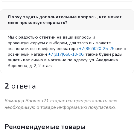
энергетической потребности,3-й день – полная порция.
При анорексии более 3 дней корм на 5 дней следует
распределить следующим образом: 1-й день — 1/4 от
Я хочу задать дополнительные вопросы, кто может
энергетической потребности, 2-й день — 1/2 от
меня проконсультировать?
энергетической потребности, 3-й день — 2/3 от
энергетической потребности, 4-й день — 3/4 от
Мы с радостью ответим на ваши вопросы и
энергетической потребности, 5-й день – полная порция.
проконсультируем с выбором, для этого вы можете
ИНГРЕДИЕНТЫ:
Печень птицы, свинина, мясо птицы,
позвонить по телефону оператора
+7(952)020-25-25
или в
обработанный кукурузный крахмал, целлюлоза, казеинат
розничный магазин
+7(917)660-10-06
, также будем рады
кальция, рыбий жир, минеральные вещества, сухой яичный
видеть вас лично в магазине по адресу: ул. Академика
белок, подсолнечное масло, таурин, каррагенан,
Королёва, д. 2, 2 этаж.
фруктоолигосахариды (ФОС), экстракт бархатцев
прямостоячих (источник лютеина), семена подорожника,
гидролизат дрожжей (источник маннановых
2
ответа
олигосахаридов), DL-метионин, микроэлементы (в т. ч. в
хелатной форме), витамины.
Команда Зоошоп21 старается предоставлять всю
ДОБАВКИ (В 1 КГ)**:
необходимую о товаре информацию покупателю.
Питательные добавки: Витамин D3: 300 МЕ, Железо: 15 мг,
Йод: 0,16 мг, Медь: 1 мг, Марганец: 4,5 мг, Цинк: 47 мг.
Рекомендуемые товары
СОДЕРЖАНИЕ ПИТАТЕЛЬНЫХ ВЕЩЕСТВ: