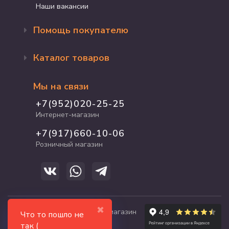
Наши вакансии
Помощь покупателю
Оформление заказа
Каталог товаров
Доставка и оплата
Возврат и обмен
Бренды
Программа лояльности
Мы на связи
Акции
Адрес магазина
Для кошек
+7(952)020-25-25
График работы
Для собак
Интернет-магазин
Полезные статьи
Для птиц
+7(917)660-10-06
Для грызунов
Розничный магазин
Для рыб и рептилий
✖
© 2017-2026 zooshop21.ru - магазин
Что то пошло не
зоотоваров в Чебоксарах
так (