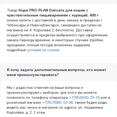
Гарантируемые показатели:
Белок: 40.0%, содержание жира: 18.0%, сырая зола: 7.5%,
Товар
Корм PRO PLAN Delicate для кошек с
сырая клетчатка: 1.5%, аргинин: 2.3%, Омега-3 жирные
чувствительным пищеварением с курицей, 400 г
кислоты: 0.5%.
можно купить с доставкой в день заказа, в пределах г.
Чебоксары и Новочебоксарск, самовывоз доступен из
магазина на А. Королева 2, бесплатно. Доставка
осуществляется в пределах выбранного при оформлении
заказа периода времени, в некоторых случаях (пробки,
праздники, плохая погода) возможны задержки,
подробные
условия по ссылке
.
Я хочу задать дополнительные вопросы, кто может
меня проконсультировать?
Мы с радостью ответим на ваши вопросы и
проконсультируем с выбором, для этого вы можете
позвонить по телефону оператора
+7(952)020-25-25
или в
розничный магазин
+7(917)660-10-06
, также будем рады
видеть вас лично в магазине по адресу: ул. Академика
Королёва, д. 2, 2 этаж.