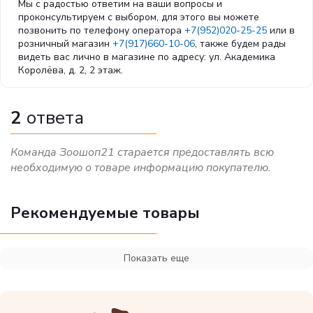
Мы с радостью ответим на ваши вопросы и
экстракт алоэ вера — 1000мг; экстракт зеленого чая —
проконсультируем с выбором, для этого вы можете
100мг; экстракт розмарина. Антиоксиданты: экстракт
позвонить по телефону оператора
+7(952)020-25-25
или в
розничный магазин
+7(917)660-10-06
, также будем рады
токоферолов натурального происхождения.
видеть вас лично в магазине по адресу: ул. Академика
Королёва, д. 2, 2 этаж.
Энергетическая ценность:
4160 Ккал/кг – 17,4 МДж/кг.
2
ответа
Команда Зоошоп21 старается предоставлять всю
необходимую о товаре информацию покупателю.
Рекомендуемые товары
Показать еще