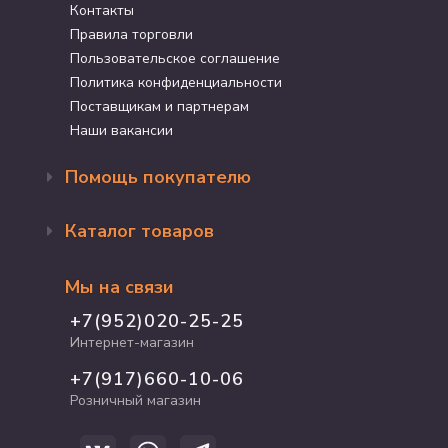
Контакты
Правила торговли
Пользовательское соглашение
Политика конфиденциальности
Поставщикам и партнерам
Наши вакансии
Помощь покупателю
Оформление заказа
Каталог товаров
Доставка и оплата
Возврат и обмен
Бренды
Программа лояльности
Мы на связи
Акции
Адрес магазина
Для кошек
+7(952)020-25-25
График работы
Для собак
Интернет-магазин
Полезные статьи
Для птиц
+7(917)660-10-06
Для грызунов
Розничный магазин
Для рыб и рептилий