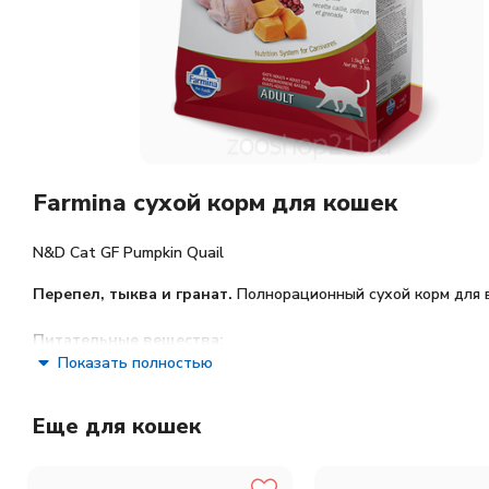
Farmina сухой корм для кошек
N&D Cat GF Pumpkin Quail
Перепел, тыква и гранат.
Полнорационный сухой корм для 
Питательные вещества:
Показать полностью
сырой белок — 44,0%; сырые жиры и масла — 20,0%; сырая к
Омега-3 — 0,90%; докозагексаеновая кислота (DHA) — 0,50%;
Еще для кошек
Ингредиенты: