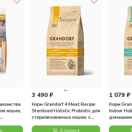
ла (28%), гороховый крахмал, куриный жир, дегидратированная т
 жир, сушеная морковь, сушеная люцерна, инулин, фруктоолигоса
дорожник (0,3%), сушеная черная смородина, дегидратированный с
фат, экстракт календулы (источник лютеина).
0мг, Витамин С — 300мг; Никотиновая кислота — 150мг; Пантоте
ота — 1,5мг; Витамин В12 — 0,1мг; Холина хлорид — 2500мг; Бета
н гидроксилазе — 380мг; Хелат железа гидрата глицина — 250мг;
L-метионин — 5000мг; Таурин — 4000мг.
3 490 ₽
1 079 ₽
экстракт розмарина. Антиоксиданты: экстракт токоферолов натура
лакомства
Корм Grandorf 4 Meat Recipe
Корм Gran
ля кошек,
Sterilised Holistic Probiotic для
Indoor Hol
стерилизованных кошек, с
домашних 
а, 2 кг
пробиотиками, 4 вида мяса, 2
пробиотик
кг
400 г
у
В корзину