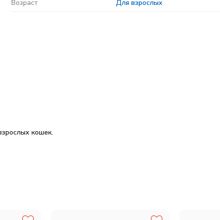
Возраст
Для взрослых
взрослых кошек.
летчатка — 1,80%; влага — не более 9,00%; сырая зола — 8,70%; 
 эйкозапентаеновая кислота (EPA) — 0,30%; глюкозамин — 1200мг/