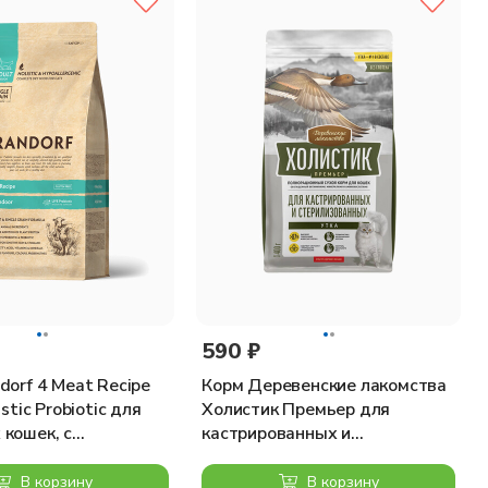
ыква (5%), дегидратированные цельные яйца, свежая сельдь,
хариды, маннанолигосахариды (дрожжевой экстракт),
ладкий апельсин, сушеная черника, хлорид натрия, сухие
новая кислота — 50мг; Витамин В2 — 20мг; Витамин В6 —
-каротин — 1,5мг; Хелат цинка аналогичный метионин
 Хелат меди аналогичный метионин гидроксилазе — 88мг;
590 ₽
льного происхождения.
dorf 4 Meat Recipe
Корм Деревенские лакомства
istic Probiotic для
Холистик Премьер для
кошек, с
кастрированных и
ами, 4 вида мяса,
стерилизованных кошек, утка,
400 г
В корзину
В корзину