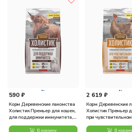
свежее мясо перепела (30%), дегидратированное мясо перепе
дегидратированная сельдь, гидролизат рыбного белка, рыбий
сушеный гранат (0,5%), сушеные яблоки, сушеный шпинат, по
пивные дрожжи, куркума (0,2%), глюкозамин, хондроитин суль
Пищевые добавки на 1 кг:
Витамин А — 18000МЕ; Витамин D3 — 1200МЕ; Витамин Е — 60
8,1мг; Витамин В1 — 10мг; Витамин Н — 1,5мг; Фолиевая кисл
гидроксилазе — 910мг; Хелат марганца аналогичный метиони
Обогащенные селеном инактивированные дрожжи — 0,40мг; D
Специальные добавки:
590 ₽
2 619 ₽
экстракт алоэ вера — 1000мг; экстракт зеленого чая 100мг; 
Корм Деревенские лакомства
Корм Деревенские 
Холистик Премьер для кошек,
Холистик Премьер д
для поддержки иммунитета,
при чувствительном
говядина, 400 г
пищеварении, индейк
В корзину
В корзин