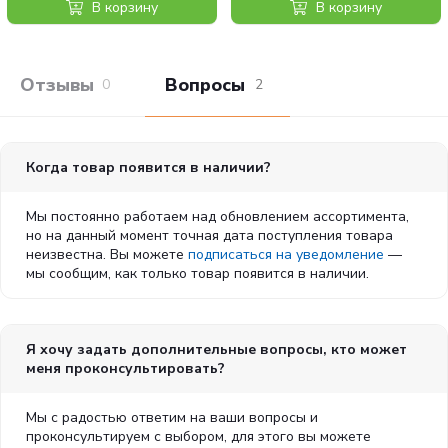
стерилизованных кошек,
пробиотиками, 4 вида мяса,
В корзину
В корзину
черника, хлорид натрия, сухие пивные дрожжи, куркума
утка, 2 кг
400 г
(0,2%), глюкозамин, хондроитин сульфат, экстракт
календулы (источник лютеина).
Отзывы покупателей
Вопросы и отв
0
2
Пищевые добавки на 1 кг:
Витамин А — 18000МЕ; Витамин D3 — 1200МЕ; Витамин Е
— 600мг, Витамин С — 300мг; Никотиновая кислота —
Когда товар появится в наличии?
150мг; Пантотеновая кислота — 50мг; Витамин В2 — 20мг;
Витамин В6 — 8,1мг; Витамин В1 — 10мг; Витамин Н —
Мы постоянно работаем над обновлением ассортимента,
но на данный момент точная дата поступления товара
1,5мг; Фолиевая кислота — 1,5мг; Витамин В12 — 0,1мг;
неизвестна. Вы можете
подписаться на уведомление
—
Холина хлорид — 2500мг; Бета-каротин — 1,5мг; Хелат
мы сообщим, как только товар появится в наличии.
цинка аналогичный метионин гидроксилазе — 910мг; Хелат
марганца аналогичный метионин гидроксилазе — 380мг;
Хелат железа гидрата глицина — 250мг; Хелат меди
Я хочу задать дополнительные вопросы, кто может
аналогичный метионин гидроксилазе — 88мг;
меня проконсультировать?
Обогащенные селеном инактивированные дрожжи —
0,40мг; DL-метионин — 5000мг; Таурин — 4000мг.
Мы с радостью ответим на ваши вопросы и
проконсультируем с выбором, для этого вы можете