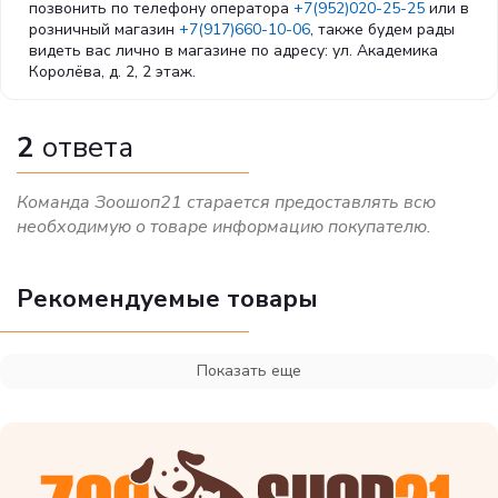
Специальные добавки:
позвонить по телефону оператора
+7(952)020-25-25
или в
розничный магазин
+7(917)660-10-06
, также будем рады
видеть вас лично в магазине по адресу: ул. Академика
экстракт алоэ вера — 1000мг; экстракт зеленого чая —
Королёва, д. 2, 2 этаж.
100мг; экстракт розмарина. Антиоксиданты: экстракт
токоферолов натурального происхождения.
2
ответа
Команда Зоошоп21 старается предоставлять всю
необходимую о товаре информацию покупателю.
Рекомендуемые товары
Показать еще